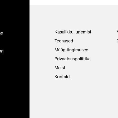
Kasulikku lugemist
ne
Teenused
Müügitingimused
ng
Privaatsuspoliitika
Meist
Kontakt