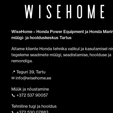
WiseHome – Honda Power Equipment ja Honda Mari
müügi- ja hoolduskeskus Tartus
Aitame kliente Honda tehnika valikul ja kasutamisel ni
tegeleme seadmete müügi, seadistamise, hoolduse ja
remondiga.
📍 Teguri 39, Tartu
✉ info@wisehome.ee
Müük ja nõustamine
📞 +372 537 90057
Tehniline tugi ja hooldus
📞 +372 530 07883