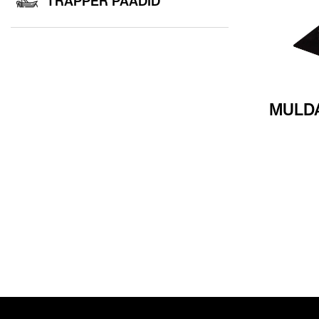
TRAPPER PAADID
MULDA