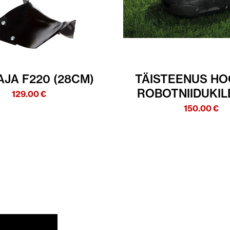
JA F220 (28CM)
TÄISTEENUS H
ROBOTNIIDUKILE
129.00
€
150.00
€