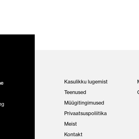
Kasulikku lugemist
ne
Teenused
Müügitingimused
ng
Privaatsuspoliitika
Meist
Kontakt