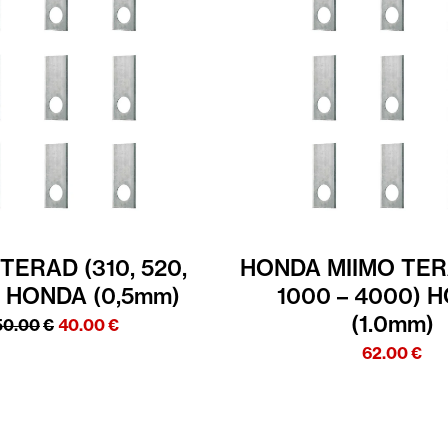
TERAD (310, 520,
HONDA MIIMO TER
 HONDA (0,5mm)
1000 – 4000) 
(1.0mm)
Algne
Praegune
50.00
€
40.00
€
hind
hind
62.00
€
oli:
on:
50.00€.
40.00€.