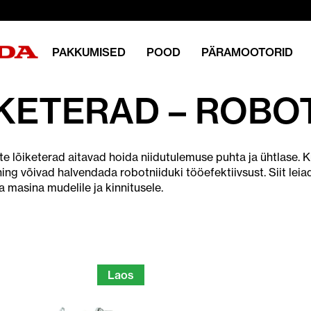
PAKKUMISED
POOD
PÄRAMOOTORID
KETERAD – ROBOT
te lõiketerad aitavad hoida niidutulemuse puhta ja ühtlase. 
ing võivad halvendada robotniiduki tööefektiivsust. Siit leiad
 masina mudelile ja kinnitusele.
Laos