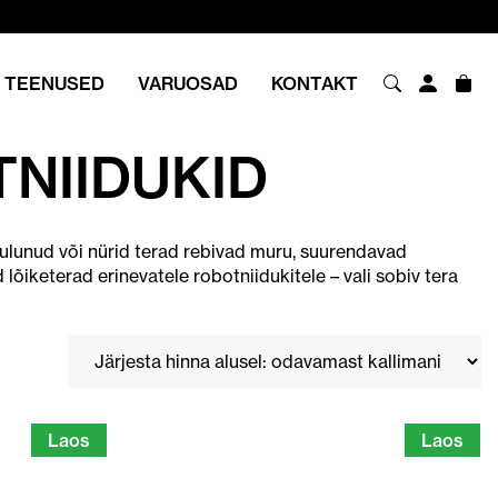
TEENUSED
VARUOSAD
KONTAKT
NIIDUKID
Kulunud või nürid terad rebivad muru, suurendavad
 lõiketerad erinevatele robotniidukitele – vali sobiv tera
Laos
Laos