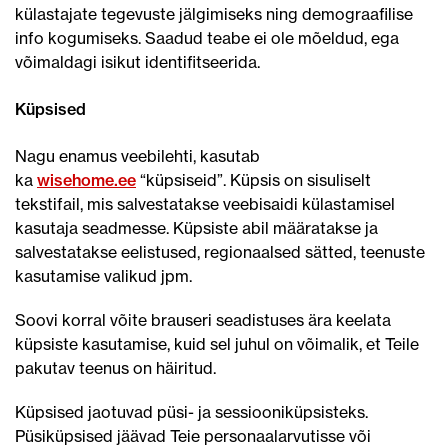
külastajate tegevuste jälgimiseks ning demograafilise
info kogumiseks. Saadud teabe ei ole mõeldud, ega
võimaldagi isikut identifitseerida.
Küpsised
Nagu enamus veebilehti, kasutab
ka
wisehome.ee
“küpsiseid”. Küpsis on sisuliselt
tekstifail, mis salvestatakse veebisaidi külastamisel
kasutaja seadmesse. Küpsiste abil määratakse ja
salvestatakse eelistused, regionaalsed sätted, teenuste
kasutamise valikud jpm.
Soovi korral võite brauseri seadistuses ära keelata
küpsiste kasutamise, kuid sel juhul on võimalik, et Teile
pakutav teenus on häiritud.
Küpsised jaotuvad püsi- ja sessiooniküpsisteks.
Püsiküpsised jäävad Teie personaalarvutisse või