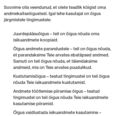
Soovime olla veendunud, et olete teadlik kõigist oma
andmekaitseõigustest. Igal lehe kasutajal on õigus
järgmistele tingimustele:
Juurdepääsuõigus – teil on õigus nõuda oma
isikuandmete koopiaid.
Õigus andmete parandustele – teil on õigus nõuda,
et parandaksime Teie arvates ebatäpsed andmed.
Samuti on teil õigus nõuda, et täiendaksime
andmeid, mis on Teie arvates puudulikud.
Kustutamisõigus – teatud tingimustel on teil õigus
nõuda Teie isikuandmete kustutamist.
Andmete töötlemise piiramise õigus – teatud
tingimustel on teil õigus nõuda Teie isikuandmete
kasutamise piiramist.
Õigus vaidlustada isikuandmete kasutamine –