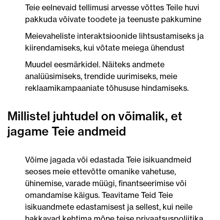
Teie eelnevaid tellimusi arvesse võttes Teile huvi
pakkuda võivate toodete ja teenuste pakkumine
Meievaheliste interaktsioonide lihtsustamiseks ja
kiirendamiseks, kui võtate meiega ühendust
Muudel eesmärkidel. Näiteks andmete
analüüsimiseks, trendide uurimiseks, meie
reklaamikampaaniate tõhususe hindamiseks.
Millistel juhtudel on võimalik, et
jagame Teie andmeid
Võime jagada või edastada Teie isikuandmeid
seoses meie ettevõtte omanike vahetuse,
ühinemise, varade müügi, finantseerimise või
omandamise käigus. Teavitame Teid Teie
isikuandmete edastamisest ja sellest, kui neile
hakkavad kehtima mõne teise privaatsuspoliitika