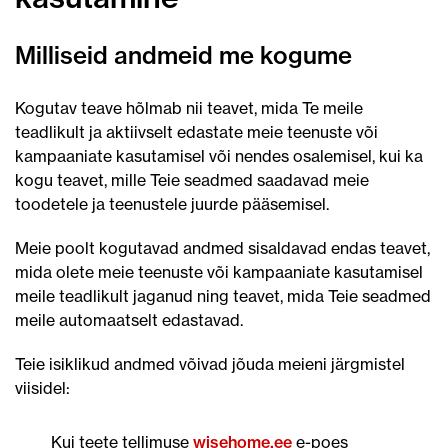
Milliseid andmeid me kogume
Kogutav teave hõlmab nii teavet, mida Te meile
teadlikult ja aktiivselt edastate meie teenuste või
kampaaniate kasutamisel või nendes osalemisel, kui ka
kogu teavet, mille Teie seadmed saadavad meie
toodetele ja teenustele juurde pääsemisel.
Meie poolt kogutavad andmed sisaldavad endas teavet,
mida olete meie teenuste või kampaaniate kasutamisel
meile teadlikult jaganud ning teavet, mida Teie seadmed
meile automaatselt edastavad.
Teie isiklikud andmed võivad jõuda meieni järgmistel
viisidel:
Kui teete tellimuse
wisehome.ee
e-poes