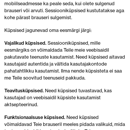
mobiilseadmesse ka peale seda, kui olete sulgenud
brauseri või arvuti. Sessiooniküpsised kustutatakse aga
kohe pärast brauseri sulgemist.
Küpsised jagunevad oma eesmärgi järgi:
Vajalikud küpsised.
Sessiooniküpsised, mille
eesmärgiks on võimaldada Teile meie veebisaidil
pakutavate teenuste kasutamist. Need küpsised aitavad
kasutajaid autentida ja vältida kasutajakontode
pahatahtlikku kasutamist. Ilma nende küpsisteta ei saa
me Teile soovitud teenuseid pakkuda.
Teavitusküpsised.
Need küpsised tuvastavad, kas
kasutajad on veebisaidil küpsiste kasutamist
aktsepteerinud.
Funktsionaalsuse küpsised.
Need küpsised
võimaldavad Teie brauseril meeles pidada valikuid, mida