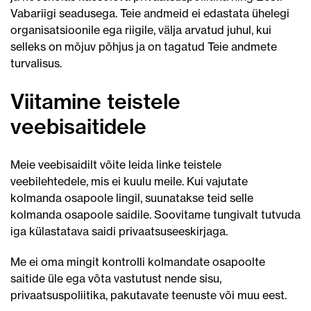
Vabariigi seadusega. Teie andmeid ei edastata ühelegi
organisatsioonile ega riigile, välja arvatud juhul, kui
selleks on mõjuv põhjus ja on tagatud Teie andmete
turvalisus.
Viitamine teistele
veebisaitidele
Meie veebisaidilt võite leida linke teistele
veebilehtedele, mis ei kuulu meile. Kui vajutate
kolmanda osapoole lingil, suunatakse teid selle
kolmanda osapoole saidile. Soovitame tungivalt tutvuda
iga külastatava saidi privaatsuseeskirjaga.
Me ei oma mingit kontrolli kolmandate osapoolte
saitide üle ega võta vastutust nende sisu,
privaatsuspoliitika, pakutavate teenuste või muu eest.