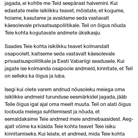
jagada, ei kohtle me Teid seepärast halvemini. Kui
edastate meile isiklikku teavet, mõistate, et kogume,
hoiame, kasutame ja avaldame seda vastavalt
käesolevale privaatsuspoliitikale. Teil on õigus nõuda
Teie kohta kogutavate andmete üksikasju.
Saades Teie kohta isiklikku teavet kolmandalt
osapoolelt, kaitseme seda vastavalt käesolevale
privaatsuspoliitikale ja Eesti Vabariigi seadusele. Kui
jagate ise kolmanda osapoole andmeid, kinnitate, et Teil
on selleks ka õigus ja luba.
Isegi kui olete varem andnud nõusoleku meiega oma
isiklikke andmeid turunduse eesmärkidel jagada, jääb
Teile õigus igal ajal oma meelt muuta. Teil on alati õigus
loobuda meiega suhtlemisest ja nõuda, et
eemaldaksime Teie andmed meie andmebaasidest. Aeg-
ajalt võime ka küsida Teie kohta teavet Teie isiku
kinnitamiseks. Kui leiate, et andmed, mida Teie kohta