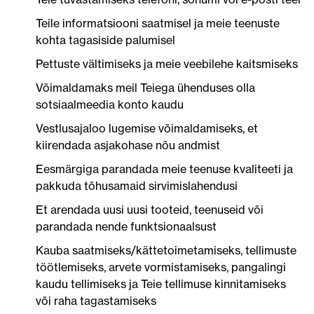
Teile informatsiooni saatmisel ja meie teenuste
kohta tagasiside palumisel
Pettuste vältimiseks ja meie veebilehe kaitsmiseks
Võimaldamaks meil Teiega ühenduses olla
sotsiaalmeedia konto kaudu
Vestlusajaloo lugemise võimaldamiseks, et
kiirendada asjakohase nõu andmist
Eesmärgiga parandada meie teenuse kvaliteeti ja
pakkuda tõhusamaid sirvimislahendusi
Et arendada uusi uusi tooteid, teenuseid või
parandada nende funktsionaalsust
Kauba saatmiseks/kättetoimetamiseks, tellimuste
töötlemiseks, arvete vormistamiseks, pangalingi
kaudu tellimiseks ja Teie tellimuse kinnitamiseks
või raha tagastamiseks