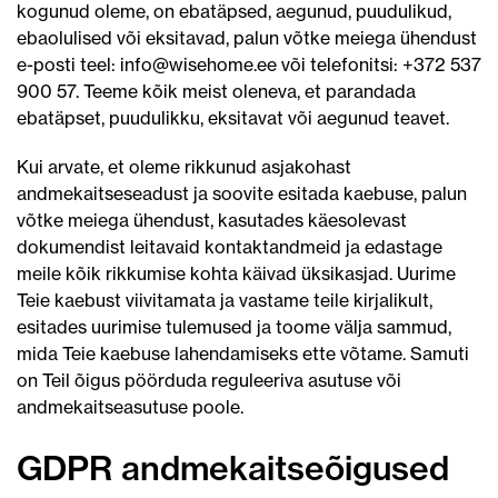
kogunud oleme, on ebatäpsed, aegunud, puudulikud,
ebaolulised või eksitavad, palun võtke meiega ühendust
e-posti teel:
info@wisehome.ee
või telefonitsi: +372 537
900 57
. Teeme kõik meist oleneva, et parandada
ebatäpset, puudulikku, eksitavat või aegunud teavet.
Kui arvate, et oleme rikkunud asjakohast
andmekaitseseadust ja soovite esitada kaebuse, palun
võtke meiega ühendust, kasutades käesolevast
dokumendist leitavaid kontaktandmeid ja edastage
meile kõik rikkumise kohta käivad üksikasjad. Uurime
Teie kaebust viivitamata ja vastame teile kirjalikult,
esitades uurimise tulemused ja toome välja sammud,
mida Teie kaebuse lahendamiseks ette võtame. Samuti
on Teil õigus pöörduda reguleeriva asutuse või
andmekaitseasutuse poole.
GDPR andmekaitseõigused