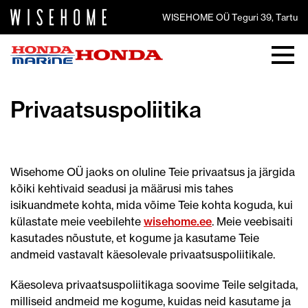
WISEHOME OÜ Teguri 39, Tartu
Privaatsuspoliitika
Wisehome OÜ
jaoks on oluline Teie privaatsus ja järgida
kõiki kehtivaid seadusi ja määrusi mis tahes
isikuandmete kohta, mida võime Teie kohta koguda, kui
külastate meie veebilehte
wisehome.ee
. Meie veebisaiti
kasutades nõustute, et kogume ja kasutame Teie
andmeid vastavalt käesolevale privaatsuspoliitikale.
Käesoleva privaatsuspoliitikaga soovime Teile selgitada,
milliseid andmeid me kogume, kuidas neid kasutame ja