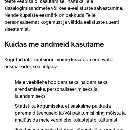
teete veebisaidi kasutamisel, näiteks Teie
sisselogimisandmete või keele-eelistuste salvestamine.
Nende küpsiste eesmärk on pakkuda Teile
personaalsemat kogemust ja vältida eelistuste uuesti
sisestamist.
Kuidas me andmeid kasutame
Kogutud informatsiooni võime kasutada erinevatel
eesmärkidel, sealhulgas:
Meie veebilehe hooldamiseks, haldamiseks,
arendamiseks, personaliseerimiseks ja
laiendamiseks
Statistika kogumiseks, et saaksime pakkuda
paremaid teenuseid ja/või pakkumisi ning mõista ja
analüüsida meie veebilehe külastajate käitumist
Teie tuvastamiseks telefoni, sõnumi või e-posti teel