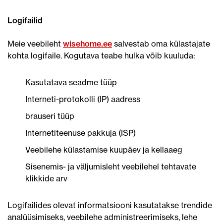
Logifailid
Meie veebileht
wisehome.ee
salvestab oma külastajate
kohta logifaile. Kogutava teabe hulka võib kuuluda:
Kasutatava seadme tüüp
Interneti-protokolli (IP) aadress
brauseri tüüp
Internetiteenuse pakkuja (ISP)
Veebilehe külastamise kuupäev ja kellaaeg
Sisenemis- ja väljumisleht veebilehel tehtavate
klikkide arv
Logifailides olevat informatsiooni kasutatakse trendide
analüüsimiseks, veebilehe administreerimiseks, lehe