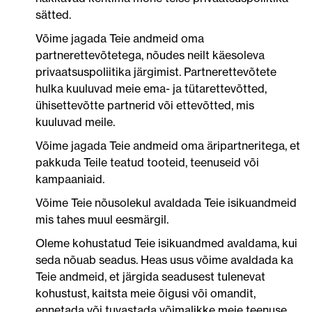
sätted.
Võime jagada Teie andmeid oma
partnerettevõtetega, nõudes neilt käesoleva
privaatsuspoliitika järgimist. Partnerettevõtete
hulka kuuluvad meie ema- ja tütarettevõtted,
ühisettevõtte partnerid või ettevõtted, mis
kuuluvad meile.
Võime jagada Teie andmeid oma äripartneritega, et
pakkuda Teile teatud tooteid, teenuseid või
kampaaniaid.
Võime Teie nõusolekul avaldada Teie isikuandmeid
mis tahes muul eesmärgil.
Oleme kohustatud Teie isikuandmed avaldama, kui
seda nõuab seadus. Heas usus võime avaldada ka
Teie andmeid, et järgida seadusest tulenevat
kohustust, kaitsta meie õigusi või omandit,
ennetada või tuvastada võimalikke meie teenuse