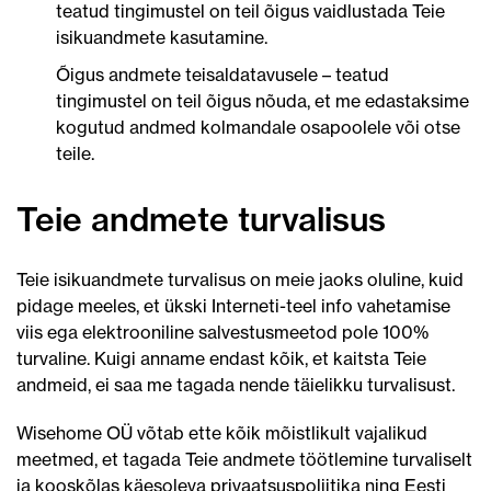
teatud tingimustel on teil õigus vaidlustada Teie
isikuandmete kasutamine.
Õigus andmete teisaldatavusele – teatud
tingimustel on teil õigus nõuda, et me edastaksime
kogutud andmed kolmandale osapoolele või otse
teile.
Teie andmete turvalisus
Teie isikuandmete turvalisus on meie jaoks oluline, kuid
pidage meeles, et ükski Interneti-teel info vahetamise
viis ega elektrooniline salvestusmeetod pole 100%
turvaline. Kuigi anname endast kõik, et kaitsta Teie
andmeid, ei saa me tagada nende täielikku turvalisust.
Wisehome OÜ
võtab ette kõik mõistlikult vajalikud
meetmed, et tagada Teie andmete töötlemine turvaliselt
ja kooskõlas käesoleva privaatsuspoliitika ning Eesti