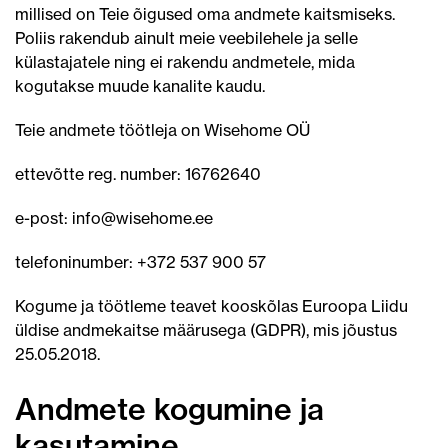
millised on Teie õigused oma andmete kaitsmiseks.
Poliis rakendub ainult meie veebilehele ja selle
külastajatele ning ei rakendu andmetele, mida
kogutakse muude kanalite kaudu.
Teie andmete töötleja on
Wisehome OÜ
ettevõtte reg. number: 16762640
e-post: info@wisehome.ee
telefoninumber: +372 537 900 57
Kogume ja töötleme teavet kooskõlas Euroopa Liidu
üldise andmekaitse määrusega (GDPR), mis jõustus
25.05.2018.
Andmete kogumine ja
kasutamine