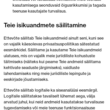
kasutamisega seonduvaid õigusrikkumisi ja tagada
teenuse kasutajate turvalisus.
Teie isikuandmete säilitamine
Ettevõte säilitab Teie isikuandmeid ainult seni, kuni see
on vajalik käesolevas privaatsuspoliitikas sätestatud
eesmärkidel. Säilitame ja kasutame Teie isikuandmeid
ulatuses, mis on vajalik meie juriidiliste kohustuste
täitmiseks (näiteks kui peame Teie andmeid säilitama
kehtivate seaduste järgimiseks), vaidluste
lahendamiseks ning meie juriidiliste lepingute ja
eeskirjade jõustamiseks.
Ettevõte säilitab logifaile ka siseanalüüsi eesmärgil.
Logifaile säilitatakse tavaliselt lühemat aega, välja
arvatud juhul, kui neid andmeid kasutatakse turvalisuse
tugevdamiseks või meie teenuse funktsionaalsuse