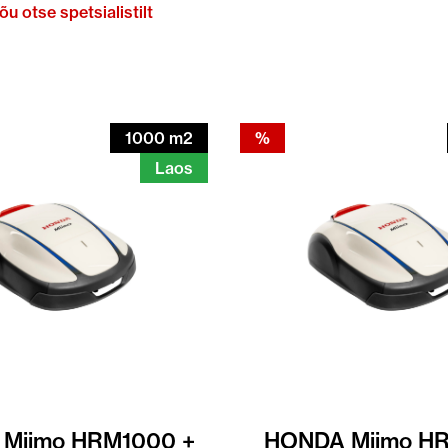
õu otse spetsialistilt
1000 m2
%
Laos
Miimo HRM1000 +
HONDA Miimo H