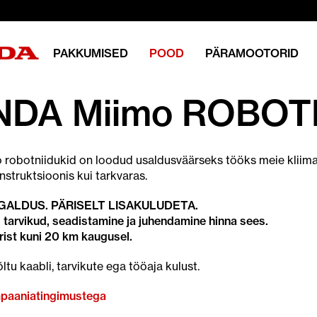
PAKKUMISED
POOD
PÄRAMOOTORID
DA Miimo ROBOT
robotniidukid on loodud usaldusväärseks tööks meie kliimas
nstruktsioonis kui tarkvaras.
GALDUS. PÄRISELT LISAKULUDETA.
, tarvikud, seadistamine ja juhendamine hinna sees.
irist kuni 20 km kaugusel.
õltu kaabli, tarvikute ega tööaja kulust.
paaniatingimustega