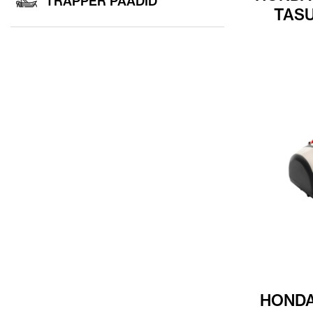
TRAPPER PAADID
TASU
HONDA