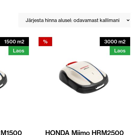
1500 m2
%
3000 m2
Laos
Laos
RM1500
HONDA Miimo HRM2500