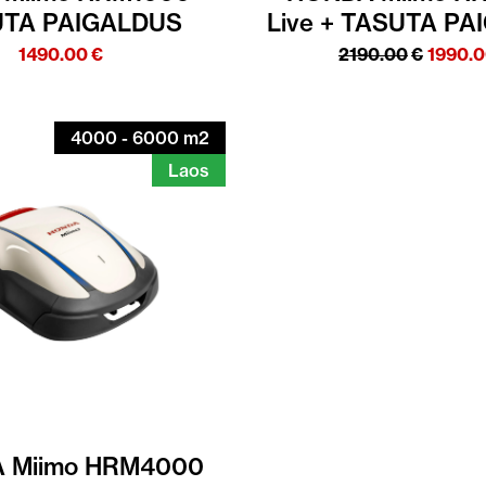
TA PAIGALDUS
Live + TASUTA P
Algne
1490.00
€
2190.00
€
1990.
hind
oli:
2190.0
4000 - 6000 m2
Laos
 Miimo HRM4000