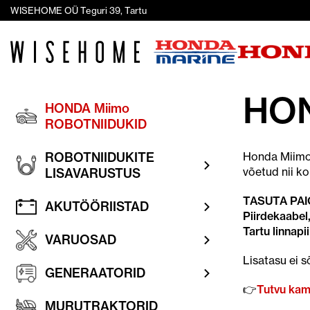
WISEHOME OÜ Teguri 39, Tartu
HON
HONDA Miimo
ROBOTNIIDUKID
ROBOTNIIDUKITE
Honda Miimo 
võetud nii ko
LISAVARUSTUS
TASUTA PAI
AKUTÖÖRIISTAD
Piirdekaabel
Tartu linnapi
VARUOSAD
Lisatasu ei s
GENERAATORID
👉
Tutvu kam
MURUTRAKTORID