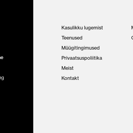
Kasulikku lugemist
Teenused
Müügitingimused
ne
Privaatsuspoliitika
Meist
ng
Kontakt