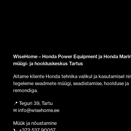
WiseHome – Honda Power Equipment ja Honda Mari
müügi- ja hoolduskeskus Tartus
Aitame kliente Honda tehnika valikul ja kasutamisel ni
tegeleme seadmete müügi, seadistamise, hoolduse ja
remondiga.
📍 Teguri 39, Tartu
✉ info@wisehome.ee
Müük ja nõustamine
📞 +372 537 90057