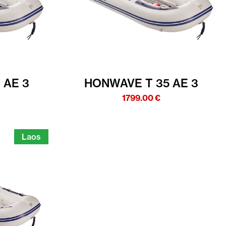
 AE 3
HONWAVE T 35 AE 3
1799.00
€
Laos