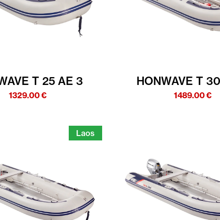
AVE T 25 AE 3
HONWAVE T 30
1329.00
€
1489.00
€
Laos