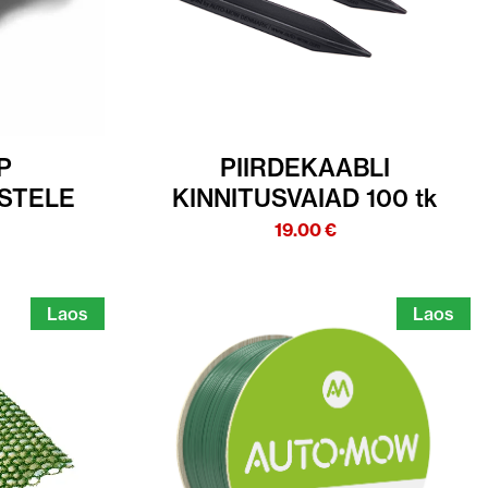
P
PIIRDEKAABLI
STELE
KINNITUSVAIAD 100 tk
19.00
€
Laos
Laos