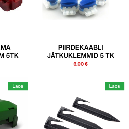
AMA
PIIRDEKAABLI
M 5TK
JÄTKUKLEMMID 5 TK
6.00
€
Laos
Laos