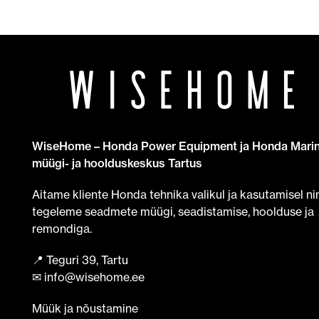
WiseHome – Honda Power Equipment ja Honda Mari
müügi- ja hoolduskeskus Tartus
Aitame kliente Honda tehnika valikul ja kasutamisel ni
tegeleme seadmete müügi, seadistamise, hoolduse ja
remondiga.
📍 Teguri 39, Tartu
✉ info@wisehome.ee
Müük ja nõustamine