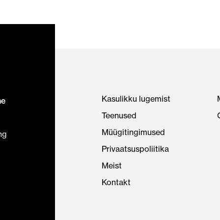
Kasulikku lugemist
ne
Teenused
Müügitingimused
ng
Privaatsuspoliitika
Meist
Kontakt