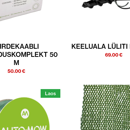
IIRDEKAABLI
KEELUALA LÜLITI 
DUSKOMPLEKT 50
69.00
€
M
50.00
€
Laos