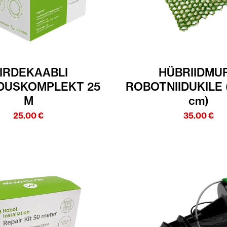
IIRDEKAABLI
HÜBRIIDMU
DUSKOMPLEKT 25
ROBOTNIIDUKILE 
M
cm)
25.00
€
35.00
€