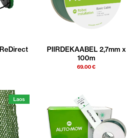
ReDirect
PIIRDEKAABEL 2,7mm x
100m
69.00
€
Laos