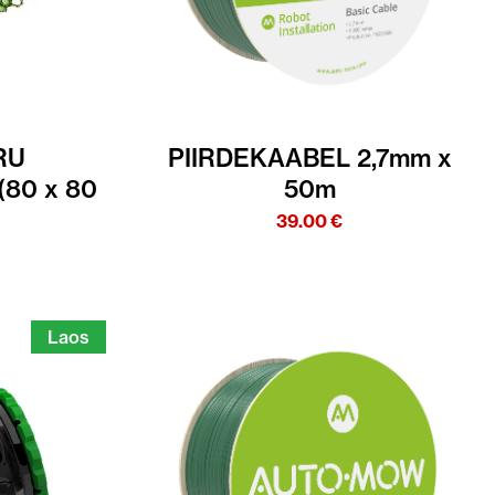
RU
PIIRDEKAABEL 2,7mm x
(80 x 80
50m
39.00
€
Laos