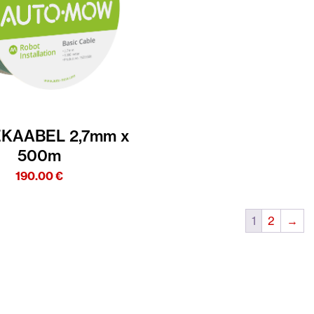
EKAABEL 2,7mm x
500m
190.00
€
1
2
→