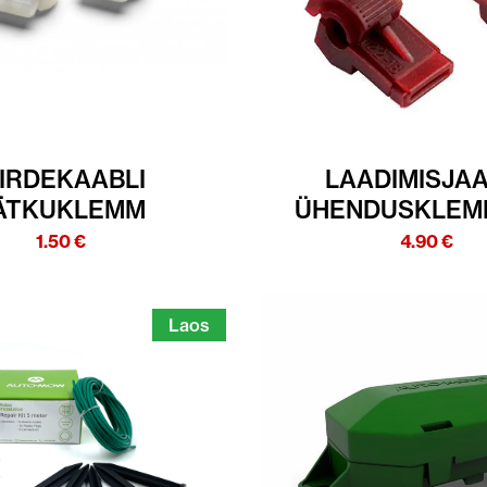
IIRDEKAABLI
LAADIMISJA
ÄTKUKLEMM
ÜHENDUSKLEM
1.50
€
4.90
€
Laos