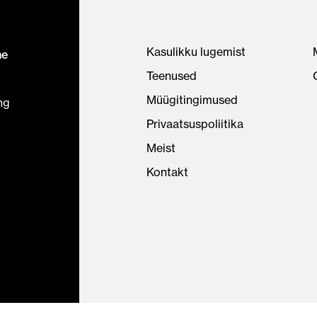
Kasulikku lugemist
ne
Teenused
Müügitingimused
ng
Privaatsuspoliitika
Meist
Kontakt