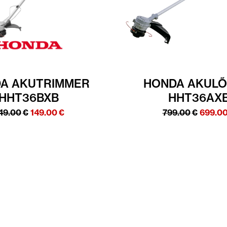
A AKUTRIMMER
HONDA AKULÕ
HHT36BXB
HHT36AX
Algne
Praegune
Algne
49.00
€
149.00
€
799.00
€
699.0
hind
hind
hind
oli:
on:
oli:
249.00€.
149.00€.
799.00