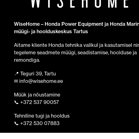
WiseHome – Honda Power Equipment ja Honda Mari
müügi- ja hoolduskeskus Tartus
Aitame kliente Honda tehnika valikul ja kasutamisel ni
tegeleme seadmete müügi, seadistamise, hoolduse ja
remondiga.
📍 Teguri 39, Tartu
✉ info@wisehome.ee
Müük ja nõustamine
📞 +372 537 90057
Tehniline tugi ja hooldus
📞 +372 530 07883