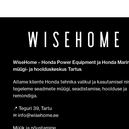
WiseHome – Honda Power Equipment ja Honda Mari
müügi- ja hoolduskeskus Tartus
Aitame kliente Honda tehnika valikul ja kasutamisel ni
tegeleme seadmete müügi, seadistamise, hoolduse ja
remondiga.
📍 Teguri 39, Tartu
✉ info@wisehome.ee
Müük ja nõustamine