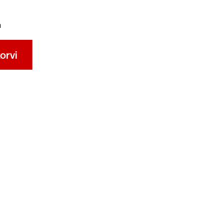
a
orvi