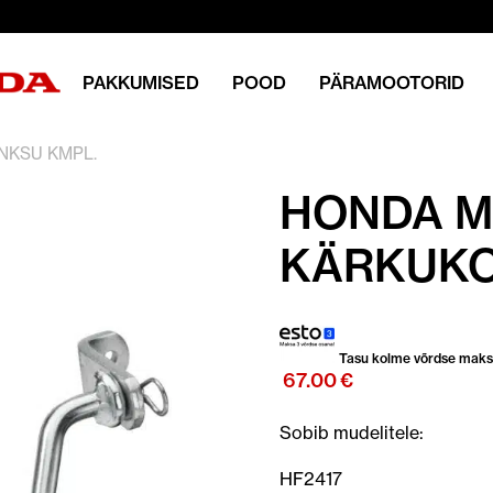
PAKKUMISED
POOD
PÄRAMOOTORID
NKSU KMPL.
HONDA M
KÄRKUKO
Tasu kolme võrdse mak
67.00
€
Sobib mudelitele:
HF2417