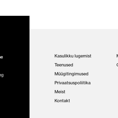
Kasulikku lugemist
ne
Teenused
Müügitingimused
ng
Privaatsuspoliitika
Meist
Kontakt