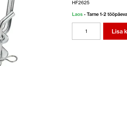
HF2625
Laos
- Tarne 1-2 tööpäev
HONDA
Lisa k
MURUTRAKTORI
KÄRKUKONKSU
KMPL.
kogus