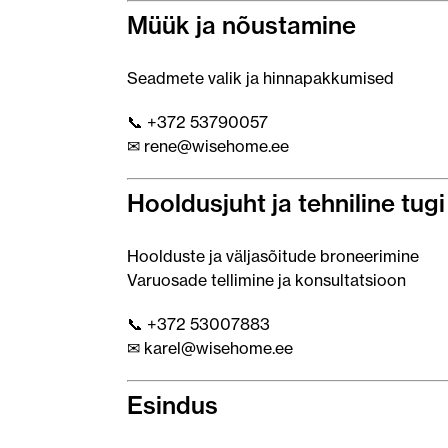
Müük ja nõustamine
Seadmete valik ja hinnapakkumised
📞 +372 53790057
✉ rene@wisehome.ee
Hooldusjuht ja tehniline tugi
Hoolduste ja väljasõitude broneerimine
Varuosade tellimine ja konsultatsioon
📞 +372 53007883
✉ karel@wisehome.ee
Esindus