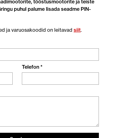
adimootorite, tööstusmootorite ja teiste
ingu puhul palume lisada seadme PIN-
ed ja varuosakoodid on leitavad
siit
.
Telefon *