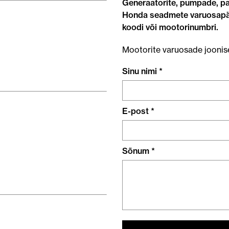
Generaatorite, pumpade, pa
Honda seadmete varuosapär
koodi või mootorinumbri.
Mootorite varuosade joonis
Sinu nimi *
E-post *
Sõnum *