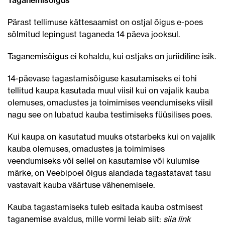
Taganemisõigus
Pärast tellimuse kättesaamist on ostjal õigus e-poes
sõlmitud lepingust taganeda 14 päeva jooksul.
Taganemisõigus ei kohaldu, kui ostjaks on juriidiline isik.
14-päevase tagastamisõiguse kasutamiseks ei tohi
tellitud kaupa kasutada muul viisil kui on vajalik kauba
olemuses, omadustes ja toimimises veendumiseks viisil
nagu see on lubatud kauba testimiseks füüsilises poes.
Kui kaupa on kasutatud muuks otstarbeks kui on vajalik
kauba olemuses, omadustes ja toimimises
veendumiseks või sellel on kasutamise või kulumise
märke, on Veebipoel õigus alandada tagastatavat tasu
vastavalt kauba väärtuse vähenemisele.
Kauba tagastamiseks tuleb esitada kauba ostmisest
taganemise avaldus, mille vormi leiab siit:
siia link