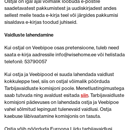
Ostjal on igal ajal võimalik loobuda e-postile
saadetavatest pakkumistest ja uudiskirjadest andes
sellest meile teada e-kirja teel või järgides pakkumisi
sisaldava e-kirjas toodud juhiseid.
Vaidluste lahendamine
Kui ostjal on Veebipoe osas pretensioone, tuleb need
saata e-kirja aadressile info@wisehome.ee või helistada
telefonil: 53790057
Kui ostja ja Veebipood ei suuda lahendada vaidlust
kokkuleppe teel, siis on ostjal võimalik pöörduda
Tarbijavaidluste komisjoni poole. Menetlustingimustega
saab tutvuda ning avaldust esitada
siin
. Tarbijavaidluste
komisjoni pädevuses on lahendada ostja ja Veebipoe
vahel sõlmitud lepingust tulenevaid vaidlusi. Ostja
kaebuse läbivaatamine komisjonis on tasuta.
Ostja võib pöörduda Euroopa Liidu tarbijavaidlusi