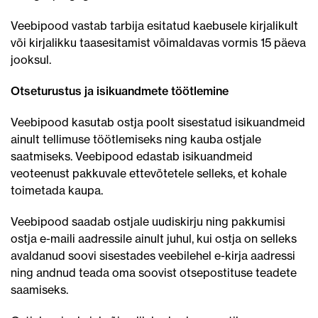
Veebipood vastab tarbija esitatud kaebusele kirjalikult
või kirjalikku taasesitamist võimaldavas vormis 15 päeva
jooksul.
Otseturustus ja isikuandmete töötlemine
Veebipood kasutab ostja poolt sisestatud isikuandmeid
ainult tellimuse töötlemiseks ning kauba ostjale
saatmiseks. Veebipood edastab isikuandmeid
veoteenust pakkuvale ettevõtetele selleks, et kohale
toimetada kaupa.
Veebipood saadab ostjale uudiskirju ning pakkumisi
ostja e-maili aadressile ainult juhul, kui ostja on selleks
avaldanud soovi sisestades veebilehel e-kirja aadressi
ning andnud teada oma soovist otsepostituse teadete
saamiseks.