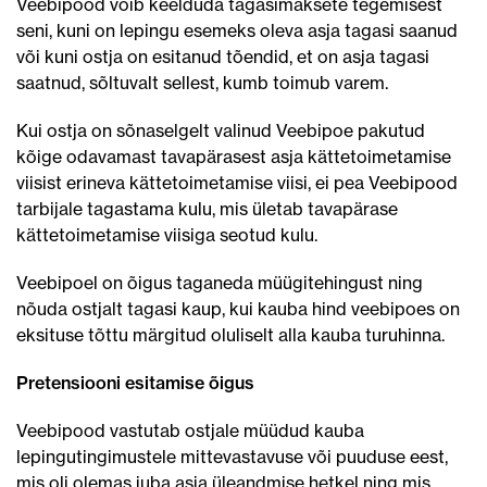
Veebipood võib keelduda tagasimaksete tegemisest
seni, kuni on lepingu esemeks oleva asja tagasi saanud
või kuni ostja on esitanud tõendid, et on asja tagasi
saatnud, sõltuvalt sellest, kumb toimub varem.
Kui ostja on sõnaselgelt valinud Veebipoe pakutud
kõige odavamast tavapärasest asja kättetoimetamise
viisist erineva kättetoimetamise viisi, ei pea Veebipood
tarbijale tagastama kulu, mis ületab tavapärase
kättetoimetamise viisiga seotud kulu.
Veebipoel on õigus taganeda müügitehingust ning
nõuda ostjalt tagasi kaup, kui kauba hind veebipoes on
eksituse tõttu märgitud oluliselt alla kauba turuhinna.
Pretensiooni esitamise õigus
Veebipood vastutab ostjale müüdud kauba
lepingutingimustele mittevastavuse või puuduse eest,
mis oli olemas juba asja üleandmise hetkel ning mis