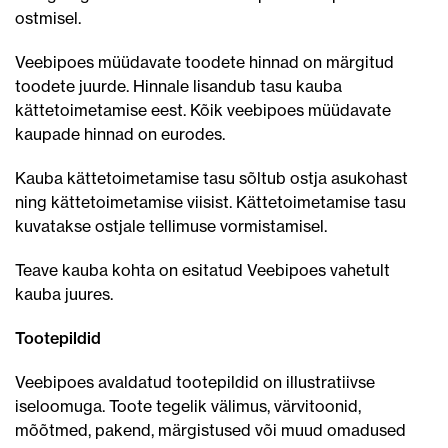
ostmisel.
Veebipoes müüdavate toodete hinnad on märgitud
toodete juurde. Hinnale lisandub tasu kauba
kättetoimetamise eest. Kõik veebipoes müüdavate
kaupade hinnad on eurodes.
Kauba kättetoimetamise tasu sõltub ostja asukohast
ning kättetoimetamise viisist. Kättetoimetamise tasu
kuvatakse ostjale tellimuse vormistamisel.
Teave kauba kohta on esitatud Veebipoes vahetult
kauba juures.
Tootepildid
Veebipoes avaldatud tootepildid on illustratiivse
iseloomuga. Toote tegelik välimus, värvitoonid,
mõõtmed, pakend, märgistused või muud omadused