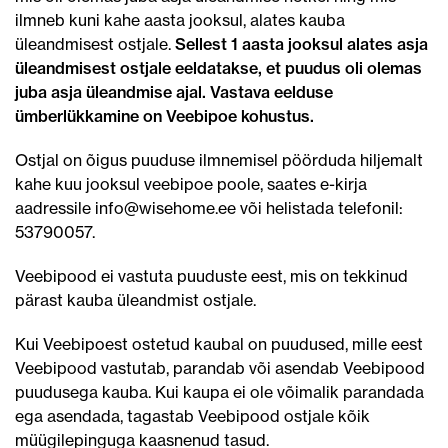
ilmneb kuni kahe aasta jooksul, alates kauba
üleandmisest ostjale.
Sellest 1 aasta jooksul alates asja
üleandmisest ostjale eeldatakse, et puudus oli olemas
juba asja üleandmise ajal. Vastava eelduse
ümberlükkamine on Veebipoe kohustus.
Ostjal on õigus puuduse ilmnemisel pöörduda hiljemalt
kahe kuu jooksul veebipoe poole, saates e-kirja
aadressile info@wisehome.ee või helistada telefonil:
53790057.
Veebipood ei vastuta puuduste eest, mis on tekkinud
pärast kauba üleandmist ostjale.
Kui Veebipoest ostetud kaubal on puudused, mille eest
Veebipood vastutab, parandab või asendab Veebipood
puudusega kauba. Kui kaupa ei ole võimalik parandada
ega asendada, tagastab Veebipood ostjale kõik
müügilepinguga kaasnenud tasud.