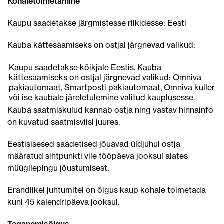
Kohaletoimetamine
Kaupu saadetakse järgmistesse riikidesse: Eesti
Kauba kättesaamiseks on ostjal järgnevad valikud:
Kaupu saadetakse kõikjale Eestis. Kauba
kättesaamiseks on ostjal järgnevad valikud: Omniva
pakiautomaat, Smartposti pakiautomaat, Omniva kuller
või ise kaubale järeletulemine valitud kauplusesse.
Kauba saatmiskulud kannab ostja ning vastav hinnainfo
on kuvatud saatmisviisi juures.
Eestisisesed saadetised jõuavad üldjuhul ostja
määratud sihtpunkti viie tööpäeva jooksul alates
müügilepingu jõustumisest.
Erandlikel juhtumitel on õigus kaup kohale toimetada
kuni 45 kalendripäeva jooksul.