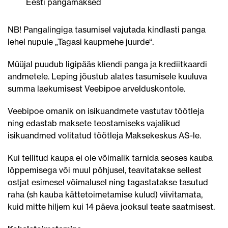
Eesti pangamaksed
NB! Pangalingiga tasumisel vajutada kindlasti panga
lehel nupule „Tagasi kaupmehe juurde“.
Müüjal puudub ligipääs kliendi panga ja krediitkaardi
andmetele. Leping jõustub alates tasumisele kuuluva
summa laekumisest Veebipoe arvelduskontole.
Veebipoe omanik on isikuandmete vastutav töötleja
ning edastab maksete teostamiseks vajalikud
isikuandmed volitatud töötleja Maksekeskus AS-le.
Kui tellitud kaupa ei ole võimalik tarnida seoses kauba
lõppemisega või muul põhjusel, teavitatakse sellest
ostjat esimesel võimalusel ning tagastatakse tasutud
raha (sh kauba kättetoimetamise kulud) viivitamata,
kuid mitte hiljem kui 14 päeva jooksul teate saatmisest.