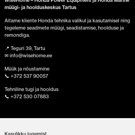
WiseHome – Honda Power Equipment ja Honda Marine
müügi- ja hoolduskeskus Tartus
Aitame kliente Honda tehnika valikul ja kasutamisel ning
tegeleme seadmete müügi, seadistamise, hoolduse ja
remondiga.
📍 Teguri 39, Tartu
✉ info@wisehome.ee
Müük ja nõustamine
📞 +372 537 90057
Tehniline tugi ja hooldus
📞 +372 530 07883
Kasulikku lugemist