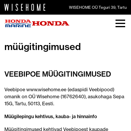
WISEHOME OÜ Teguri 39, Tartu
müügitingimused
VEEBIPOE MÜÜGITINGIMUSED
Veebipoe www.wisehome.ee (edaspidi Veebipood)
omanik on OÜ Wisehome (16762640), asukohaga Sepa
15G, Tartu, 50113, Eesti.
Müügilepingu kehtivus, kauba- ja hinnainfo
Müügitingimused kehtivad Veebipoest kaupade