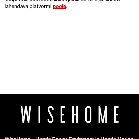
lahendava platvormi
poole
.