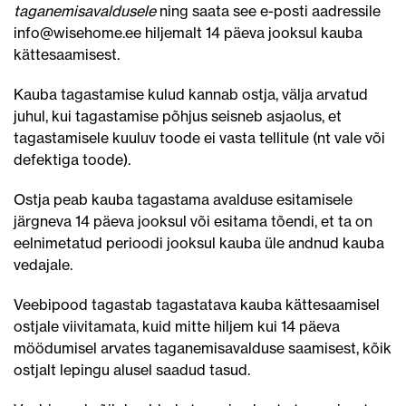
taganemisavaldusele
ning saata see e-posti aadressile
info@wisehome.ee hiljemalt 14 päeva jooksul kauba
kättesaamisest.
Kauba tagastamise kulud kannab ostja, välja arvatud
juhul, kui tagastamise põhjus seisneb asjaolus, et
tagastamisele kuuluv toode ei vasta tellitule (nt vale või
defektiga toode).
Ostja peab kauba tagastama avalduse esitamisele
järgneva 14 päeva jooksul või esitama tõendi, et ta on
eelnimetatud perioodi jooksul kauba üle andnud kauba
vedajale.
Veebipood tagastab tagastatava kauba kättesaamisel
ostjale viivitamata, kuid mitte hiljem kui 14 päeva
möödumisel arvates taganemisavalduse saamisest, kõik
ostjalt lepingu alusel saadud tasud.