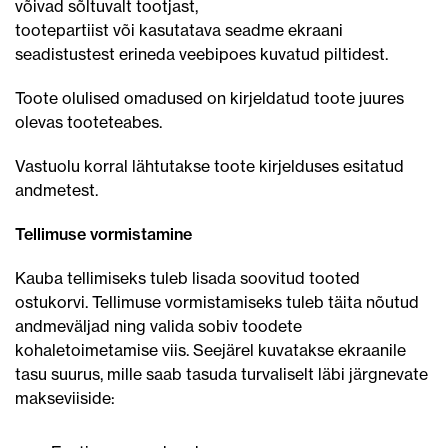
võivad sõltuvalt tootjast,
tootepartiist või kasutatava seadme ekraani
seadistustest erineda veebipoes kuvatud piltidest.
Toote olulised omadused on kirjeldatud toote juures
olevas tooteteabes.
Vastuolu korral lähtutakse toote kirjelduses esitatud
andmetest.
Tellimuse vormistamine
Kauba tellimiseks tuleb lisada soovitud tooted
ostukorvi. Tellimuse vormistamiseks tuleb täita nõutud
andmeväljad ning valida sobiv toodete
kohaletoimetamise viis. Seejärel kuvatakse ekraanile
tasu suurus, mille saab tasuda turvaliselt läbi järgnevate
makseviiside: