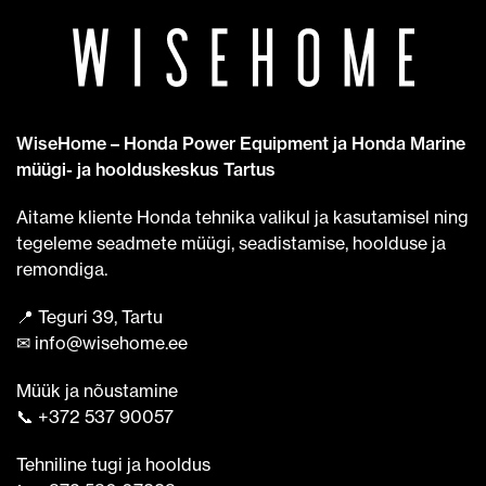
WiseHome – Honda Power Equipment ja Honda Marine
müügi- ja hoolduskeskus Tartus
Aitame kliente Honda tehnika valikul ja kasutamisel ning
tegeleme seadmete müügi, seadistamise, hoolduse ja
remondiga.
📍 Teguri 39, Tartu
✉ info@wisehome.ee
Müük ja nõustamine
📞 +372 537 90057
Tehniline tugi ja hooldus