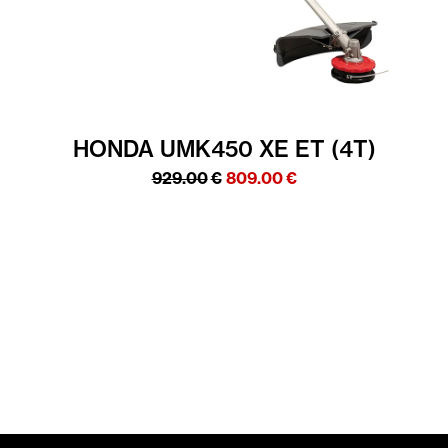
HONDA UMK450 XE ET (4T)
Algne
Praegune
929.00
€
809.00
€
hind
hind
oli:
on:
929.00€.
809.00€.