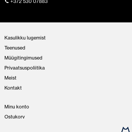
📞 +372 530 07883
Kasulikku lugemist
Teenused
Müügitingimused
Privaatsuspoliitika
Meist
Kontakt
Minu konto
Ostukorv