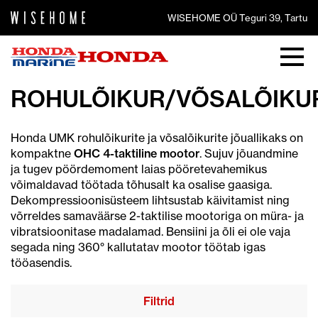
WISEHOME OÜ Teguri 39, Tartu
ROHULÕIKUR/VÕSALÕIKU
Honda UMK rohulõikurite ja võsalõikurite jõuallikaks on
kompaktne
OHC 4-taktiline mootor
. Sujuv jõuandmine
ja tugev pöördemoment laias pööretevahemikus
võimaldavad töötada tõhusalt ka osalise gaasiga.
Dekompressioonisüsteem lihtsustab käivitamist ning
võrreldes samaväärse 2-taktilise mootoriga on müra- ja
vibratsioonitase madalamad. Bensiini ja õli ei ole vaja
segada ning 360° kallutatav mootor töötab igas
tööasendis.
Filtrid