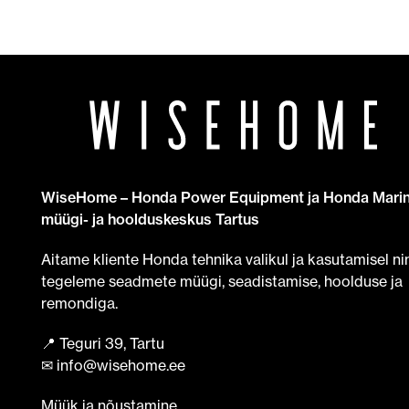
WiseHome – Honda Power Equipment ja Honda Mari
müügi- ja hoolduskeskus Tartus
Aitame kliente Honda tehnika valikul ja kasutamisel ni
tegeleme seadmete müügi, seadistamise, hoolduse ja
remondiga.
📍 Teguri 39, Tartu
✉ info@wisehome.ee
Müük ja nõustamine