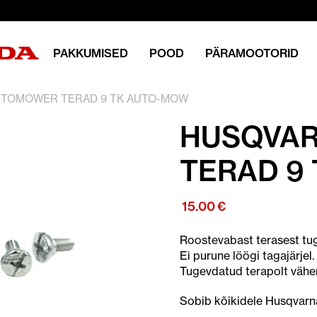
PAKKUMISED
POOD
PÄRAMOOTORID
UTOMOWER TERAD 9 TK AUTO-MOW
HUSQVA
TERAD 9
15.00
€
Roostevabast terasest tu
Ei purune löögi tagajärjel.
Tugevdatud terapolt vähen
Sobib kõikidele Husqvarna