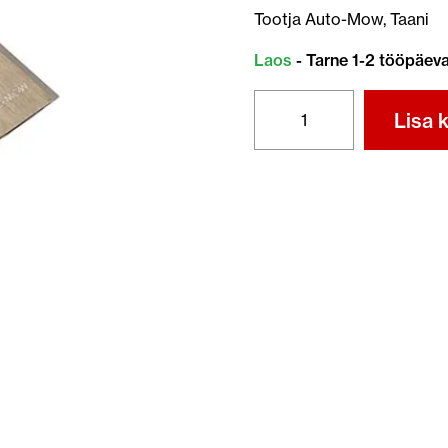
Tootja Auto-Mow, Taani
Laos
- Tarne 1-2 tööpäev
HUSQVARNA
Lisa k
AUTOMOWER
TERAD
9
TK
AUTO-
MOW
kogus