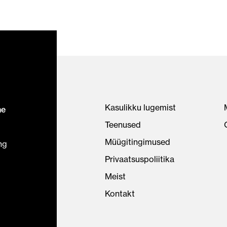
Kasulikku lugemist
ne
Teenused
Müügitingimused
ng
Privaatsuspoliitika
Meist
Kontakt