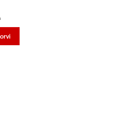
a
orvi