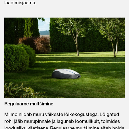
laadimisjaama.
Regulaarne multšimine
Miimo niidab muru väikeste lõikekogustega. Lõigatud
rohi jääb murupinnale ja laguneb loomulikult, toimides
loodusliku väetisena. Regulaarne multšimine aitab hoida