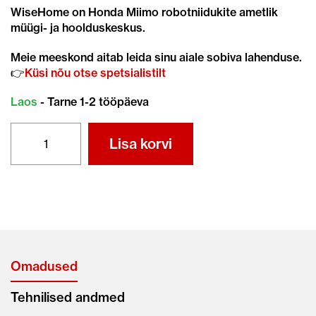
WiseHome on Honda Miimo robotniidukite ametlik
müügi- ja hoolduskeskus.
Meie meeskond aitab leida sinu aiale sobiva lahenduse.
👉
Küsi nõu otse spetsialistilt
Laos
- Tarne 1-2 tööpäeva
HONDA
Lisa korvi
Miimo
HRM1000
+
TASUTA
PAIGALDUS
kogus
Omadused
Tehnilised andmed