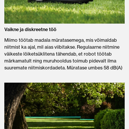
Vaikne ja diskreetne töö
Miimo töötab madala müratasemega, mis võimaldab
niitmist ka ajal, mil aias viibitakse. Regulaarne niitmine
väikeste lõiketsüklitena tähendab, et robot töötab
märkamatult ning muruhooldus toimub pidevalt ilma
suuremate niitmiskordadeta. Müratase umbes 58 dB(A)