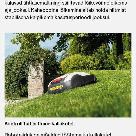
kuluvad ühtlasemalt ning säilitavad lõikevõime pikema
aja jooksul. Kahepoolne lõikamine aitab hoida niitmist
stabiilsena ka pikema kasutusperioodi jooksul.
Kontrollitud niitmine kallakutel
Robotniiduk on mõeldud töötama ka kallakutel,