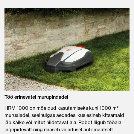
Töö erinevatel murupindadel
HRM 1000 on mõeldud kasutamiseks kuni 1000 m²
murualadel, sealhulgas aedades, kus esineb kitsamaid
läbikäike või mitut niidetavat ala. Robot liigub tööalal
järjepidevalt ning naaseb vajadusel automaatselt