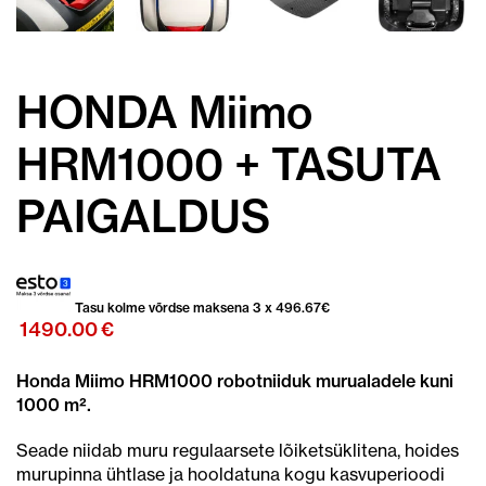
HONDA Miimo
HRM1000 + TASUTA
PAIGALDUS
Tasu kolme võrdse maksena 3 x
496.67
€
1490.00
€
Honda Miimo HRM1000 robotniiduk murualadele kuni
1000 m².
Seade niidab muru regulaarsete lõiketsüklitena, hoides
murupinna ühtlase ja hooldatuna kogu kasvuperioodi