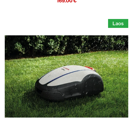
169.00
€
Laos