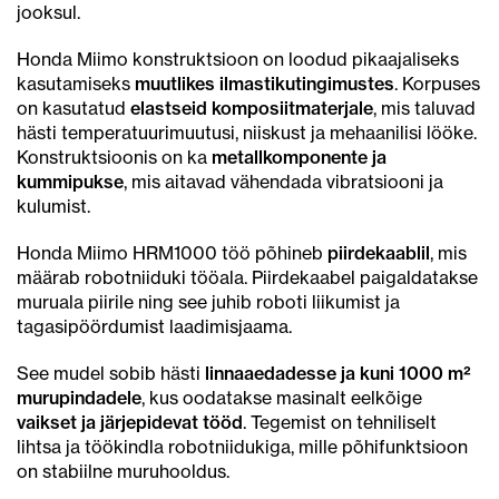
jooksul.
Honda Miimo konstruktsioon on loodud pikaajaliseks
kasutamiseks
muutlikes ilmastikutingimustes
. Korpuses
on kasutatud
elastseid komposiitmaterjale
, mis taluvad
hästi temperatuurimuutusi, niiskust ja mehaanilisi lööke.
Konstruktsioonis on ka
metallkomponente ja
kummipukse
, mis aitavad vähendada vibratsiooni ja
kulumist.
Honda Miimo HRM1000 töö põhineb
piirdekaablil
, mis
määrab robotniiduki tööala. Piirdekaabel paigaldatakse
muruala piirile ning see juhib roboti liikumist ja
tagasipöördumist laadimisjaama.
See mudel sobib hästi
linnaaedadesse ja kuni 1000 m²
murupindadele
, kus oodatakse masinalt eelkõige
vaikset ja järjepidevat tööd
. Tegemist on tehniliselt
lihtsa ja töökindla robotniidukiga, mille põhifunktsioon
on stabiilne muruhooldus.