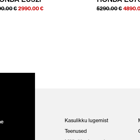
Algne
Praegune
Algne
90.00
€
2990.00
€
5290.00
€
4890.
hind
hind
hind
oli:
on:
oli:
3490.00€.
2990.00€.
5290.0
Kasulikku lugemist
ne
Teenused