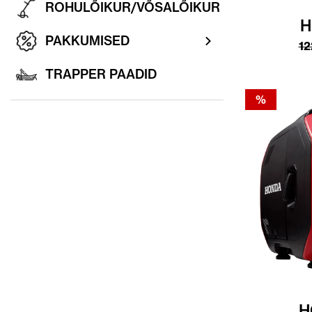
ROHULÕIKUR/VÕSALÕIKUR
H
PAKKUMISED
12
TRAPPER PAADID
%
H