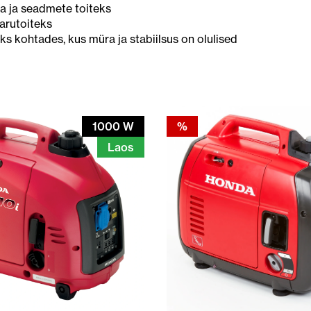
ka ja seadmete toiteks
arutoiteks
s kohtades, kus müra ja stabiilsus on olulised
1000 W
%
Laos