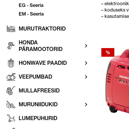
– elektrooni
EG - Seeria
– koduseks v
EM - Seeria
– kasutamisek
MURUTRAKTORID
HONDA
PÄRAMOOTORID
%
HONWAVE PAADID
VEEPUMBAD
MULLAFREESID
MURUNIIDUKID
LUMEPUHURID