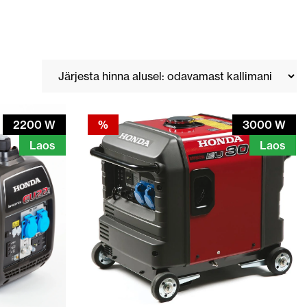
2200 W
%
3000 W
Laos
Laos