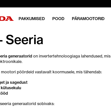
PAKKUMISED
POOD
PÄRAMOOTORID
– Seeria
eria generaatorid
on invertertehnoloogiaga lahendused, mi
ektroonikale.
ib mootori pöördeid vastavalt koormusele, mis tähendab:
get ja sagedust
kütusekulu
tööd
seeria generaatorid sobivaks: