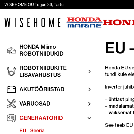
WISEHOME OÜ Teguri 39, Tartu
EU 
HONDA Miimo
ROBOTNIIDUKID
ROBOTNIIDUKITE
Honda EU se
tundlikule el
LISAVARUSTUS
Inverter juh
AKUTÖÖRIISTAD
–
ühtlast pin
VARUOSAD
–
madalamat 
–
vaiksemat 
GENERAATORID
See teeb EU 
EU - Seeria