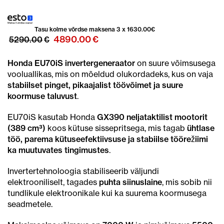
Tasu kolme võrdse maksena 3 x
1630.00
€
Algne
Praegune
4890.00
€
5290.00
€
hind
hind
oli:
on:
Honda EU70iS invertergeneraator
on suure võimsusega
5290.00€.
4890.00€.
vooluallikas, mis on mõeldud olukordadeks, kus on vaja
stabiilset pinget, pikaajalist töövõimet ja suure
koormuse taluvust
.
EU70iS kasutab Honda
GX390 neljataktilist mootorit
(389 cm³)
koos kütuse sissepritsega, mis tagab
ühtlase
töö, parema kütuseefektiivsuse ja stabiilse töörežiimi
ka muutuvates tingimustes
.
Invertertehnoloogia stabiliseerib väljundi
elektrooniliselt, tagades
puhta siinuslaine
, mis sobib nii
tundlikule elektroonikale kui ka suurema koormusega
seadmetele.