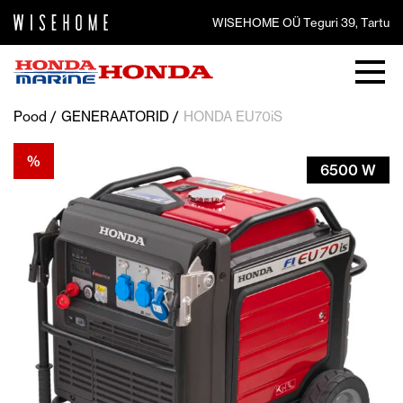
WISEHOME OÜ Teguri 39, Tartu
Pood
GENERAATORID
HONDA EU70iS
%
6500 W