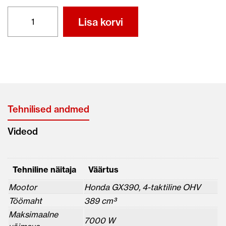
HONDA
Lisa korvi
EU70iS
kogus
Tehnilised andmed
Videod
Tehniline näitaja
Väärtus
Mootor
Honda GX390, 4-taktiline OHV
Töömaht
389 cm³
Maksimaalne
7000 W