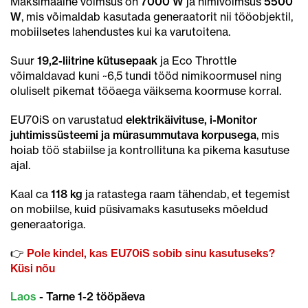
Maksimaalne võimsus on
7000 W
ja nimivõimsus
5500
W
, mis võimaldab kasutada generaatorit nii tööobjektil,
mobiilsetes lahendustes kui ka varutoitena.
Suur
19,2-liitrine kütusepaak
ja Eco Throttle
võimaldavad kuni ~6,5 tundi tööd nimikoormusel ning
oluliselt pikemat tööaega väiksema koormuse korral.
EU70iS on varustatud
elektrikäivituse, i-Monitor
juhtimissüsteemi ja mürasummutava korpusega
, mis
hoiab töö stabiilse ja kontrollituna ka pikema kasutuse
ajal.
Kaal ca
118 kg
ja ratastega raam tähendab, et tegemist
on mobiilse, kuid püsivamaks kasutuseks mõeldud
generaatoriga.
👉
Pole kindel, kas EU70iS sobib sinu kasutuseks?
Küsi nõu
Laos
- Tarne 1-2 tööpäeva