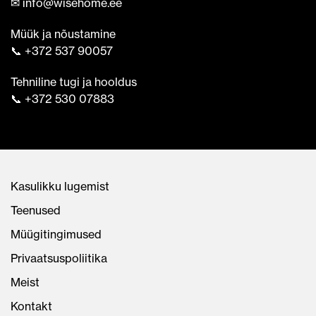
✉ info@wisehome.ee
Müük ja nõustamine
📞 +372 537 90057
Tehniline tugi ja hooldus
📞 +372 530 07883
Kasulikku lugemist
Teenused
Müügitingimused
Privaatsuspoliitika
Meist
Kontakt