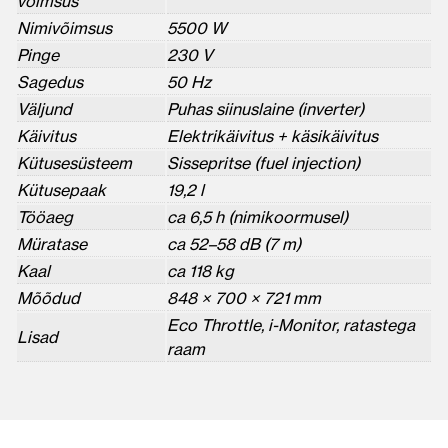
võimsus
Nimivõimsus
5500 W
Pinge
230 V
Sagedus
50 Hz
Väljund
Puhas siinuslaine (inverter)
Käivitus
Elektrikäivitus + käsikäivitus
Kütusesüsteem
Sissepritse (fuel injection)
Kütusepaak
19,2 l
Tööaeg
ca 6,5 h (nimikoormusel)
Müratase
ca 52–58 dB (7 m)
Kaal
ca 118 kg
Mõõdud
848 × 700 × 721 mm
Eco Throttle, i-Monitor, ratastega
Lisad
raam