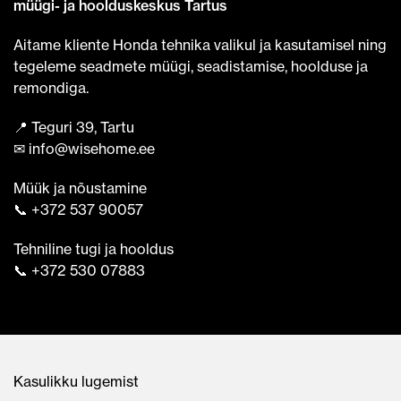
müügi- ja hoolduskeskus Tartus
Aitame kliente Honda tehnika valikul ja kasutamisel ning
tegeleme seadmete müügi, seadistamise, hoolduse ja
remondiga.
📍 Teguri 39, Tartu
✉ info@wisehome.ee
Müük ja nõustamine
📞 +372 537 90057
Tehniline tugi ja hooldus
📞 +372 530 07883
Kasulikku lugemist