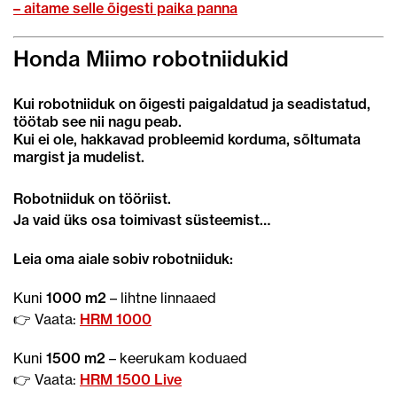
– aitame selle õigesti paika panna
Honda Miimo robotniidukid
Kui robotniiduk on õigesti paigaldatud ja seadistatud,
töötab see nii nagu peab.
Kui ei ole, hakkavad probleemid korduma, sõltumata
margist ja mudelist.
Robotniiduk on tööriist.
Ja vaid üks osa toimivast süsteemist…
Leia oma aiale sobiv robotniiduk:
Kuni
1000 m2
– lihtne linnaaed
👉 Vaata:
HRM 1000
Kuni
1500 m2
– keerukam koduaed
👉 Vaata:
HRM 1500 Live