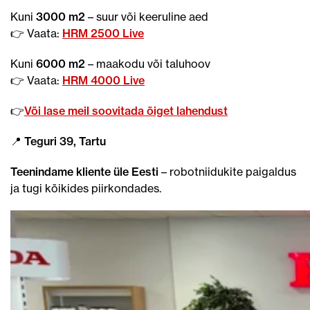
Kuni
3000 m2
– suur või keeruline aed
👉 Vaata:
HRM 2500 Live
Kuni
6000 m2
– maakodu või taluhoov
👉 Vaata:
HRM 4000 Live
👉
Või lase meil soovitada õiget lahendust
📍 Teguri 39, Tartu
Teenindame kliente üle Eesti
– robotniidukite paigaldus
ja tugi kõikides piirkondades.