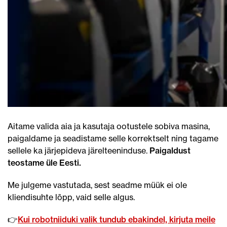
Aitame valida aia ja kasutaja ootustele sobiva masina,
paigaldame ja seadistame selle korrektselt ning tagame
sellele ka järjepideva järelteeninduse.
Paigaldust
teostame üle Eesti.
Me julgeme vastutada, sest seadme müük ei ole
kliendisuhte lõpp, vaid selle algus.
👉
Kui robotniiduki valik tundub ebakindel, kirjuta meile