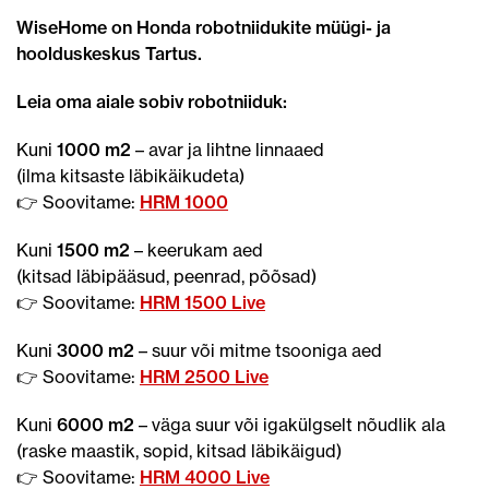
WiseHome on Honda robotniidukite müügi- ja
hoolduskeskus Tartus.
Leia oma aiale sobiv robotniiduk:
Kuni
1000 m2
– avar ja lihtne linnaaed
(ilma kitsaste läbikäikudeta)
👉 Soovitame:
HRM 1000
Kuni
1500 m2
– keerukam aed
(kitsad läbipääsud, peenrad, põõsad)
👉 Soovitame:
HRM 1500 Live
Kuni
3000 m2
– suur või mitme tsooniga aed
👉 Soovitame:
HRM 2500 Live
Kuni
6000 m2
– väga suur või igakülgselt nõudlik ala
(raske maastik, sopid, kitsad läbikäigud)
👉 Soovitame:
HRM 4000 Live