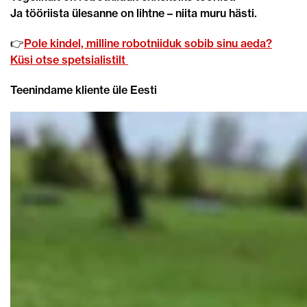
Ja tööriista ülesanne on lihtne – niita muru hästi.
👉
Pole kindel, milline robotniiduk sobib sinu aeda?
Küsi otse spetsialistilt
Teenindame kliente üle Eesti