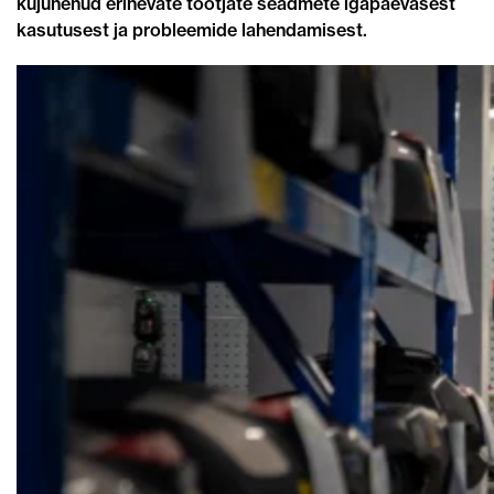
kujunenud erinevate tootjate seadmete igapäevasest
kasutusest ja probleemide lahendamisest.