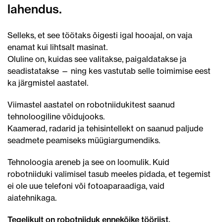
lahendus.
Selleks, et see töötaks õigesti igal hooajal, on vaja
enamat kui lihtsalt masinat.
Oluline on, kuidas see valitakse, paigaldatakse ja
seadistatakse — ning kes vastutab selle toimimise eest
ka järgmistel aastatel.
Viimastel aastatel on robotniidukitest saanud
tehnoloogiline võidujooks.
Kaamerad, radarid ja tehisintellekt on saanud paljude
seadmete peamiseks müügiargumendiks.
Tehnoloogia areneb ja see on loomulik. Kuid
robotniiduki valimisel tasub meeles pidada, et tegemist
ei ole uue telefoni või fotoaparaadiga, vaid
aiatehnikaga.
Tegelikult on robotniiduk ennekõike tööriist.