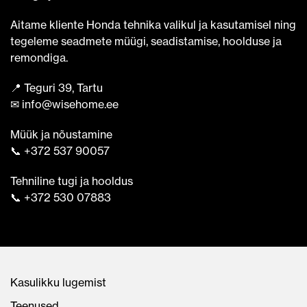
Aitame kliente Honda tehnika valikul ja kasutamisel ning
tegeleme seadmete müügi, seadistamise, hoolduse ja
remondiga.
📍 Teguri 39, Tartu
✉ info@wisehome.ee
Müük ja nõustamine
📞 +372 537 90057
Tehniline tugi ja hooldus
📞 +372 530 07883
Kasulikku lugemist
Teenused