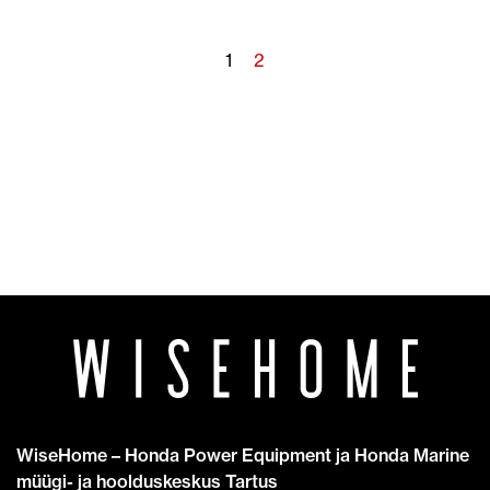
Postituste
1
2
leheküljendus
WiseHome – Honda Power Equipment ja Honda Marine
müügi- ja hoolduskeskus Tartus