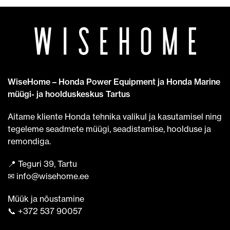
WiseHome – Honda Power Equipment ja Honda Marine
müügi- ja hoolduskeskus Tartus
Aitame kliente Honda tehnika valikul ja kasutamisel ning
tegeleme seadmete müügi, seadistamise, hoolduse ja
remondiga.
📍 Teguri 39, Tartu
✉ info@wisehome.ee
Müük ja nõustamine
📞 +372 537 90057