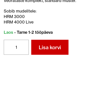
Veorataste komplekt, standard muster.
Sobib mudelitele:
HRM 3000
HRM 4000 Live
Laos
- Tarne 1-2 tööpäeva
MIIMO
Lisa korvi
VEORATASTE
KMPL.
(HRM
3000
-
4000)
kogus