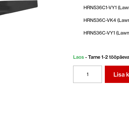
HRN536C1-VY1 (Law
HRN536C-VK4 (Law
HRN536C-VY1 (Lawn
Laos
- Tarne 1-2 tööpäev
TERA
Lisa k
72531-
VR8-
M00
kogus