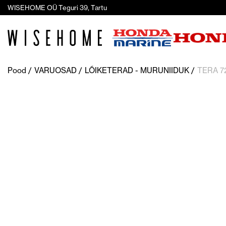
WISEHOME OÜ Teguri 39, Tartu
Pood
VARUOSAD
LÕIKETERAD - MURUNIIDUK
TERA 7