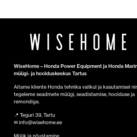
WiseHome – Honda Power Equipment ja Honda Mari
müügi- ja hoolduskeskus Tartus
Aitame kliente Honda tehnika valikul ja kasutamisel ni
tegeleme seadmete müügi, seadistamise, hoolduse ja
remondiga.
📍 Teguri 39, Tartu
✉ info@wisehome.ee
Müük ja nõustamine