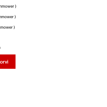
nmower )
nmower )
mower )
a
orvi