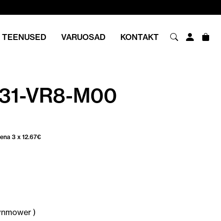
TEENUSED
VARUOSAD
KONTAKT
31-VR8-M00
sena 3 x
12.67
€
nmower )