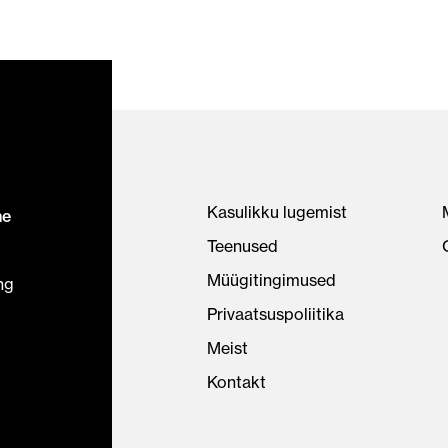
Kasulikku lugemist
ne
Teenused
Müügitingimused
ng
Privaatsuspoliitika
Meist
Kontakt