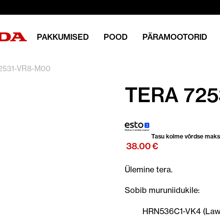
PAKKUMISED
POOD
PÄRAMOOTORID
2531-VR8-M00
TERA 725
Tasu kolme võrdse mak
38.00
€
Ülemine tera.
Sobib muruniidukile:
HRN536C1-VK4 (Law