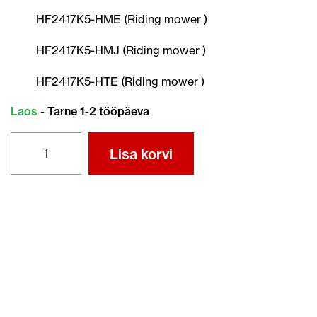
HF2417K5-HME (Riding mower )
HF2417K5-HMJ (Riding mower )
HF2417K5-HTE (Riding mower )
Laos
- Tarne 1-2 tööpäeva
TERA
Lisa korvi
72531-
VK1-
A11
kogus