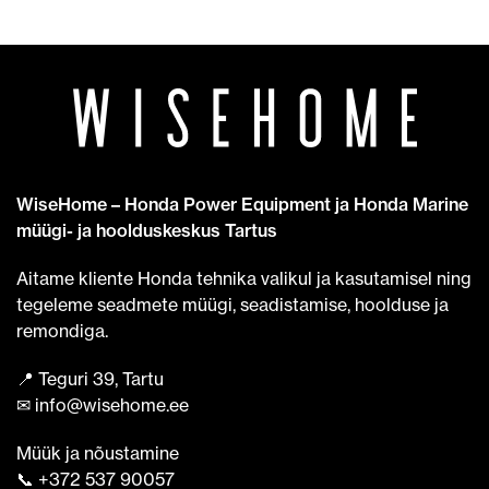
WiseHome – Honda Power Equipment ja Honda Marine
müügi- ja hoolduskeskus Tartus
Aitame kliente Honda tehnika valikul ja kasutamisel ning
tegeleme seadmete müügi, seadistamise, hoolduse ja
remondiga.
📍 Teguri 39, Tartu
✉ info@wisehome.ee
Müük ja nõustamine
📞 +372 537 90057