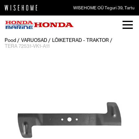
WISEHOME OÜ Teguri 39, Tartu
Pood
VARUOSAD
LÕIKETERAD - TRAKTOR
TERA 72531-VK1-A11