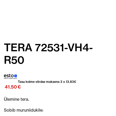
TERA 72531-VH4-
R50
Tasu kolme võrdse maksena 3 x
13.83
€
41.50
€
Ülemine tera.
Sobib muruniidukile: