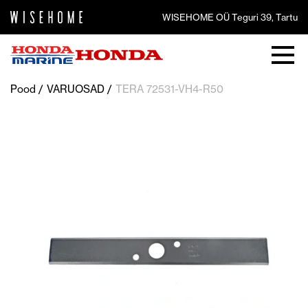
WISEHOME OÜ Teguri 39, Tartu
Pood
VARUOSAD
TERA 72531-VH4-R50