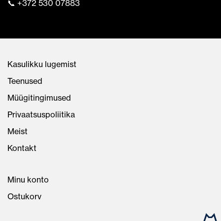
📞 +372 530 07883
Kasulikku lugemist
Teenused
Müügitingimused
Privaatsuspoliitika
Meist
Kontakt
Minu konto
Ostukorv