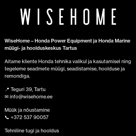
WiseHome – Honda Power Equipment ja Honda Marine
müügi- ja hoolduskeskus Tartus
Aitame kliente Honda tehnika valikul ja kasutamisel ning
tegeleme seadmete müügi, seadistamise, hoolduse ja
remondiga.
📍 Teguri 39, Tartu
✉ info@wisehome.ee
Müük ja nõustamine
📞 +372 537 90057
Tehniline tugi ja hooldus