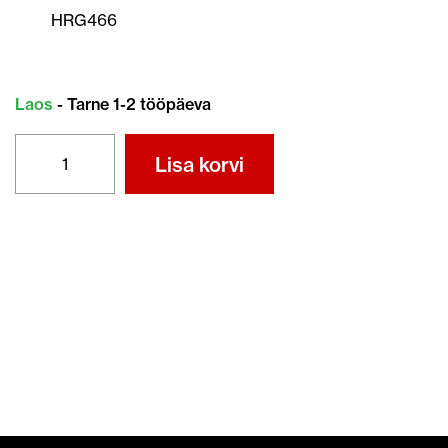
HRG466
Laos
- Tarne 1-2 tööpäeva
TERA
Lisa korvi
72531-
VH4-
R50
kogus