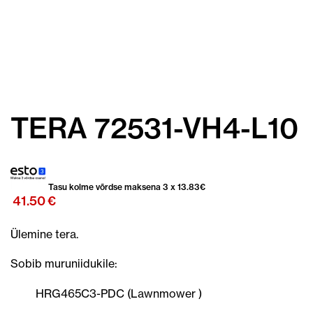
TERA 72531-VH4-L10
Tasu kolme võrdse maksena 3 x
13.83
€
41.50
€
Ülemine tera.
Sobib muruniidukile:
HRG465C3-PDC (Lawnmower )