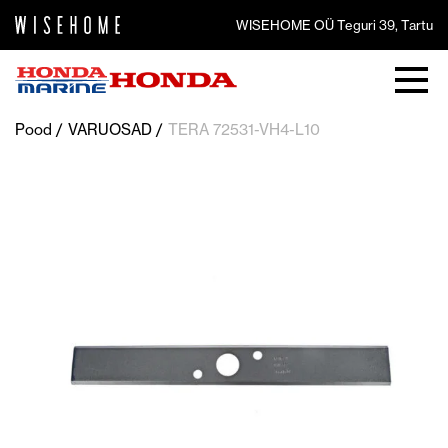
WISEHOME OÜ Teguri 39, Tartu
Pood
VARUOSAD
TERA 72531-VH4-L10