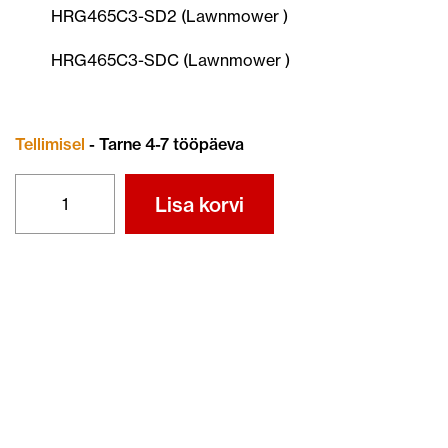
HRG465C3-SD2 (Lawnmower )
HRG465C3-SDC (Lawnmower )
Tellimisel
- Tarne 4-7 tööpäeva
TERA
Lisa korvi
72531-
VH4-
L10
kogus