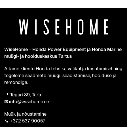
WiseHome – Honda Power Equipment ja Honda Marine
müügi- ja hoolduskeskus Tartus
Aitame kliente Honda tehnika valikul ja kasutamisel ning
tegeleme seadmete müügi, seadistamise, hoolduse ja
remondiga.
📍 Teguri 39, Tartu
✉ info@wisehome.ee
Müük ja nõustamine
📞 +372 537 90057