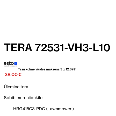
TERA 72531-VH3-L10
Tasu kolme võrdse maksena 3 x
12.67
€
38.00
€
Ülemine tera.
Sobib muruniidukile:
HRG415C3-PDC (Lawnmower )