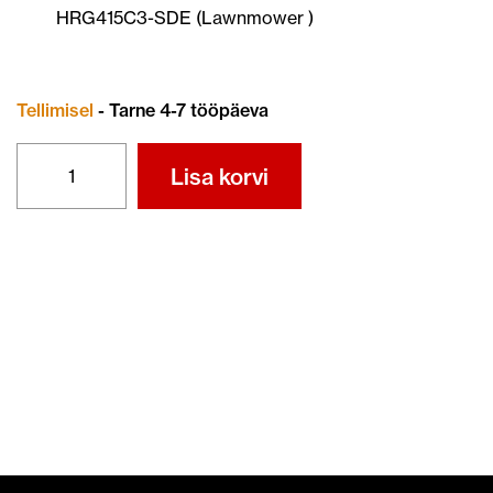
HRG415C3-SDE (Lawnmower )
Tellimisel
- Tarne 4-7 tööpäeva
TERA
Lisa korvi
72531-
VH3-
L10
kogus