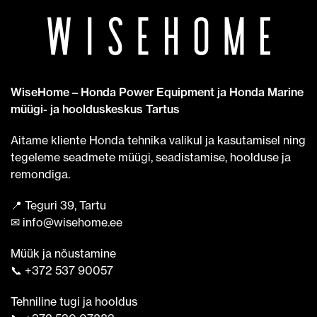
WiseHome – Honda Power Equipment ja Honda Marine
müügi- ja hoolduskeskus Tartus
Aitame kliente Honda tehnika valikul ja kasutamisel ning
tegeleme seadmete müügi, seadistamise, hoolduse ja
remondiga.
📍 Teguri 39, Tartu
✉ info@wisehome.ee
Müük ja nõustamine
📞 +372 537 90057
Tehniline tugi ja hooldus