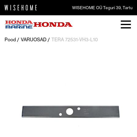
WISEHOME OÜ Teguri 39, Tartu
Pood
VARUOSAD
TERA 72531-VH3-L10