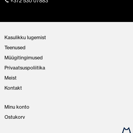
📞 +372 530 07883
Kasulikku lugemist
Teenused
Müügitingimused
Privaatsuspoliitika
Meist
Kontakt
Minu konto
Ostukorv