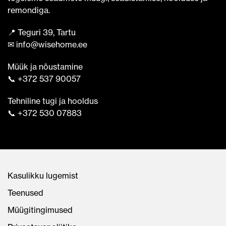
remondiga.
📍 Teguri 39, Tartu
✉ info@wisehome.ee
Müük ja nõustamine
📞 +372 537 90057
Tehniline tugi ja hooldus
📞 +372 530 07883
Kasulikku lugemist
Teenused
Müügitingimused