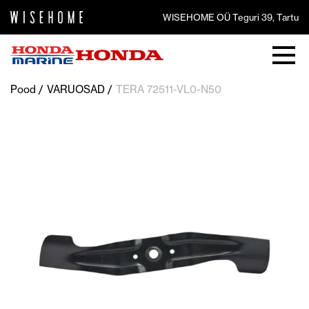
WISEHOME OÜ Teguri 39, Tartu
Pood
VARUOSAD
TERA 72511-VL0-N50