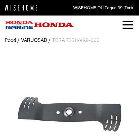
WISEHOME OÜ Teguri 39, Tartu
Pood
VARUOSAD
TERA 72511-VK8-000