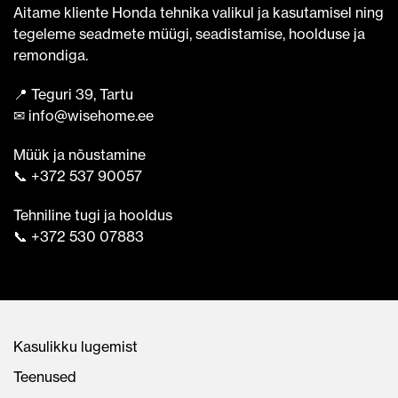
Aitame kliente Honda tehnika valikul ja kasutamisel ning
tegeleme seadmete müügi, seadistamise, hoolduse ja
remondiga.
📍 Teguri 39, Tartu
✉ info@wisehome.ee
Müük ja nõustamine
📞 +372 537 90057
Tehniline tugi ja hooldus
📞 +372 530 07883
Kasulikku lugemist
Teenused