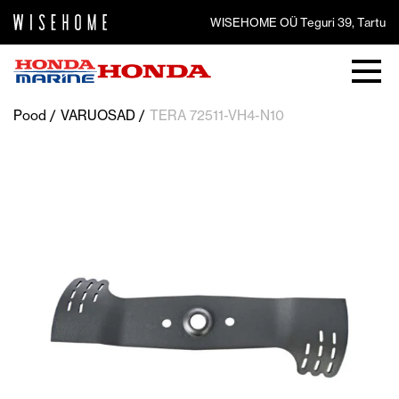
WISEHOME OÜ Teguri 39, Tartu
Pood
VARUOSAD
TERA 72511-VH4-N10