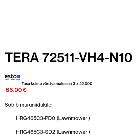
TERA 72511-VH4-N10
Tasu kolme võrdse maksena 3 x
22.00
€
66.00
€
Sobib muruniidukile:
HRG465C3-PD0 (Lawnmower )
HRG465C3-SD2 (Lawnmower )