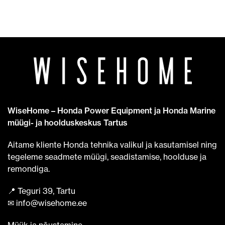
WiseHome – Honda Power Equipment ja Honda Marine
müügi- ja hoolduskeskus Tartus
Aitame kliente Honda tehnika valikul ja kasutamisel ning
tegeleme seadmete müügi, seadistamise, hoolduse ja
remondiga.
📍 Teguri 39, Tartu
✉ info@wisehome.ee