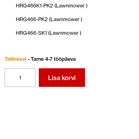
HRG466K1-PK2 (Lawnmower )
HRG466-PK2 (Lawnmower )
HRG466-SK1 (Lawnmower )
Tellimisel
- Tarne 4-7 tööpäeva
TERA
Lisa korvi
72511-
VH4-
N10
kogus