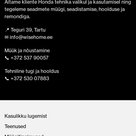
Aitame kliente Honda tehnika valikul ja kasutamisel ning
tegeleme seadmete müügi, seadistamise, hoolduse ja
remondiga.
📍 Teguri 39, Tartu
✉ info@wisehome.ee
Müük ja nõustamine
📞 +372 537 90057
Tehniline tugi ja hooldus
📞 +372 530 07883
Kasulikku lugemist
Teenused