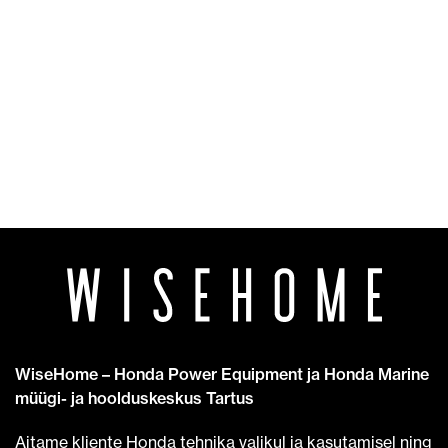
WiseHome – Honda Power Equipment ja Honda Marine
müügi- ja hoolduskeskus Tartus
Aitame kliente Honda tehnika valikul ja kasutamisel ning