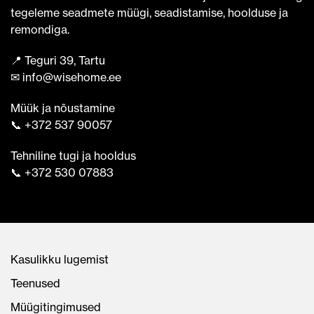
tegeleme seadmete müügi, seadistamise, hoolduse ja
remondiga.
📍 Teguri 39, Tartu
✉ info@wisehome.ee
Müük ja nõustamine
📞 +372 537 90057
Tehniline tugi ja hooldus
📞 +372 530 07883
Kasulikku lugemist
Teenused
Müügitingimused