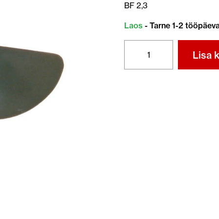
BF 2,3
Laos
- Tarne 1-2 tööpäev
SÕUKRUVI
Lisa k
BF
2,3
kogus