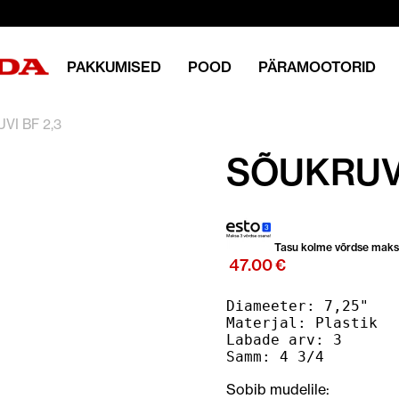
PAKKUMISED
POOD
PÄRAMOOTORID
VI BF 2,3
SÕUKRUVI
Tasu kolme võrdse mak
47.00
€
Diameeter: 7,25"

Materjal: Plastik

Labade arv: 3

Samm: 4 3/4
Sobib mudelile: