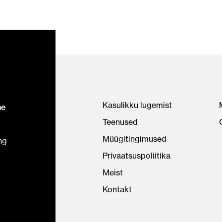
Kasulikku lugemist
ne
Teenused
Müügitingimused
ng
Privaatsuspoliitika
Meist
Kontakt