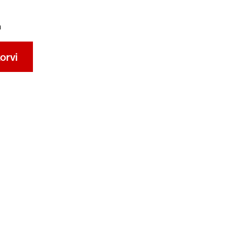
a
orvi