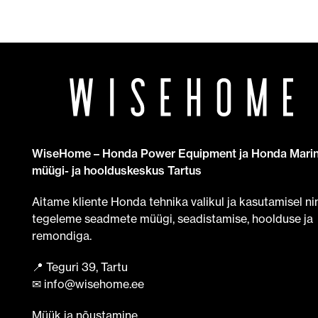
WiseHome – Honda Power Equipment ja Honda Mari
müügi- ja hoolduskeskus Tartus
Aitame kliente Honda tehnika valikul ja kasutamisel ni
tegeleme seadmete müügi, seadistamise, hoolduse ja
remondiga.
📍 Teguri 39, Tartu
✉ info@wisehome.ee
Müük ja nõustamine