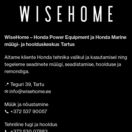
WiseHome – Honda Power Equipment ja Honda Marine
müügi- ja hoolduskeskus Tartus
Aitame kliente Honda tehnika valikul ja kasutamisel ning
tegeleme seadmete müügi, seadistamise, hoolduse ja
remondiga.
📍 Teguri 39, Tartu
✉ info@wisehome.ee
Müük ja nõustamine
📞 +372 537 90057
Tehniline tugi ja hooldus
📞 +372 530 07883