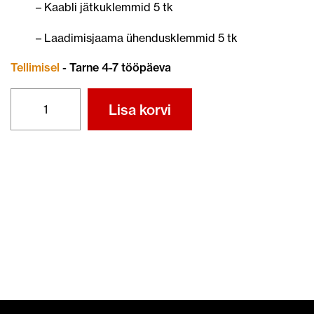
– Kaabli jätkuklemmid 5 tk
– Laadimisjaama ühendusklemmid 5 tk
Tellimisel
- Tarne 4-7 tööpäeva
ROBOTNIIDUKI
Lisa korvi
PAIGALDUSKOMPLEKT
XL
kogus