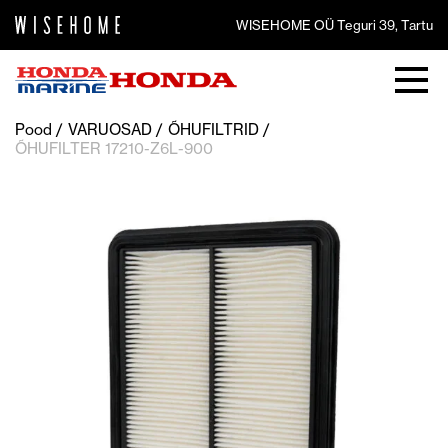
WISEHOME OÜ Teguri 39, Tartu
Pood
VARUOSAD
ÕHUFILTRID
ÕHUFILTER 17210-Z6L-900