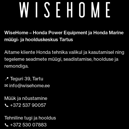
WiseHome – Honda Power Equipment ja Honda Marine
müügi- ja hoolduskeskus Tartus
Aitame kliente Honda tehnika valikul ja kasutamisel ning
tegeleme seadmete müügi, seadistamise, hoolduse ja
remondiga.
📍 Teguri 39, Tartu
✉ info@wisehome.ee
Müük ja nõustamine
📞 +372 537 90057
Tehniline tugi ja hooldus
📞 +372 530 07883