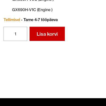
GX690H-V1C (Engine )
Tellimisel
- Tarne 4-7 tööpäeva
ÕHUFILTER
Lisa korvi
17210-
Z6L-
900
kogus