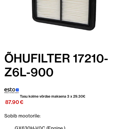
ÕHUFILTER 17210-
Z6L-900
Tasu kolme võrdse maksena 3 x
29.30
€
87.90
€
Sobib mootorile:
GX630H-V0C (Engine )