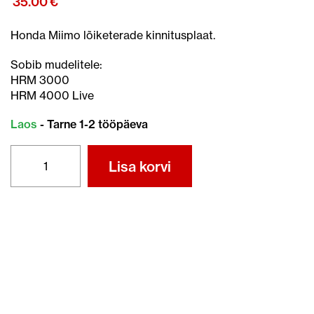
35.00
€
Honda Miimo lõiketerade kinnitusplaat.
Sobib mudelitele:
HRM 3000
HRM 4000 Live
Laos
- Tarne 1-2 tööpäeva
MIIMO
Lisa korvi
LÕIKETERADE
PLAAT
(HRM
3000
-
4000)
kogus