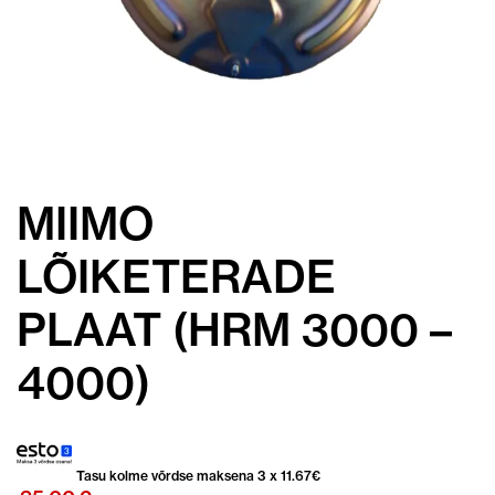
MIIMO
LÕIKETERADE
PLAAT (HRM 3000 –
4000)
Tasu kolme võrdse maksena 3 x
11.67
€