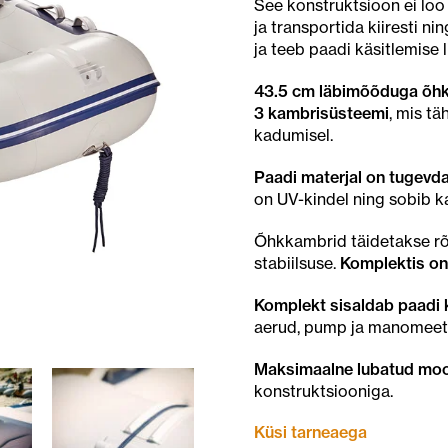
See konstruktsioon ei loo
ja transportida kiiresti n
ja teeb paadi käsitlemise 
43.5 cm läbimõõduga õh
3 kambrisüsteemi
, mis t
kadumisel.
Paadi materjal on tugevd
on UV-kindel ning sobib k
Õhkkambrid täidetakse r
stabiilsuse.
Komplektis o
Komplekt sisaldab paadi
aerud, pump ja manomeet
Maksimaalne lubatud moot
konstruktsiooniga.
Küsi tarneaega