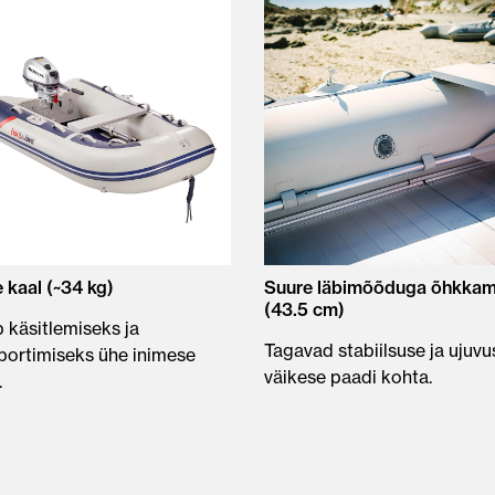
 kaal (~34 kg)
Suure läbimõõduga õhkkam
(43.5 cm)
 käsitlemiseks ja
Tagavad stabiilsuse ja ujuvu
portimiseks ühe inimese
väikese paadi kohta.
.