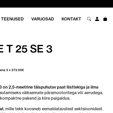
TEENUSED
VARUOSAD
KONTAKT
T 25 SE 3
sena 3 x
373.00
€
n 2,5-meetrine täispuhutav paat liisttekiga ja ilma
asutamiseks väiksemate päramootoritega või aerudega,
, kompaktne pakend ja kiire paigaldus.
at
, mille tekk koosneb eemaldatavatest sektsioonidest.