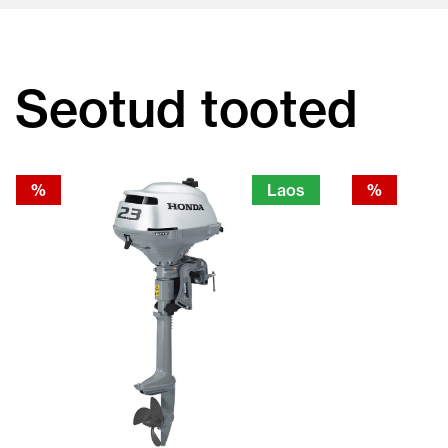
Seotud tooted
%
Laos
%