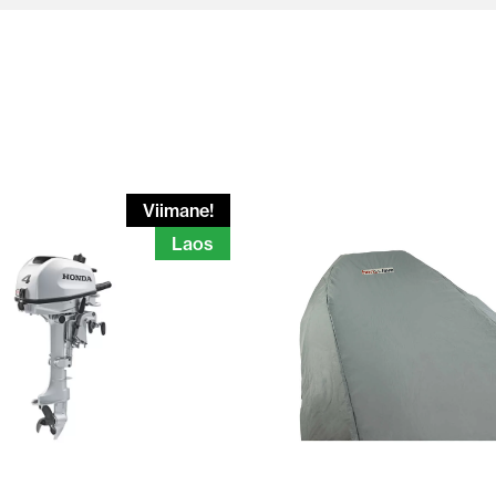
Viimane!
Laos