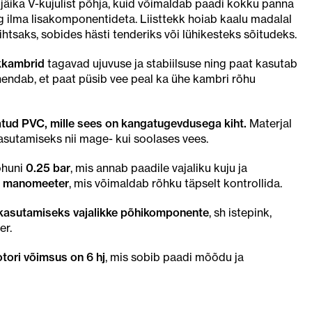
 jäika V-kujulist põhja, kuid võimaldab paadi kokku panna
ing ilma lisakomponentideta. Liisttekk hoiab kaalu madalal
lihtsaks, sobides hästi tenderiks või lühikesteks sõitudeks.
kkambrid
tagavad ujuvuse ja stabiilsuse ning paat kasutab
ähendab, et paat püsib vee peal ka ühe kambri rõhu
atud PVC, mille sees on kangatugevdusega kiht.
Materjal
asutamiseks nii mage- kui soolases vees.
õhuni
0.25 bar
, mis annab paadile vajaliku kuju ja
n manomeeter
, mis võimaldab rõhku täpselt kontrollida.
 kasutamiseks vajalikke põhikomponente
, sh istepink,
er.
ori võimsus on 6 hj
, mis sobib paadi mõõdu ja