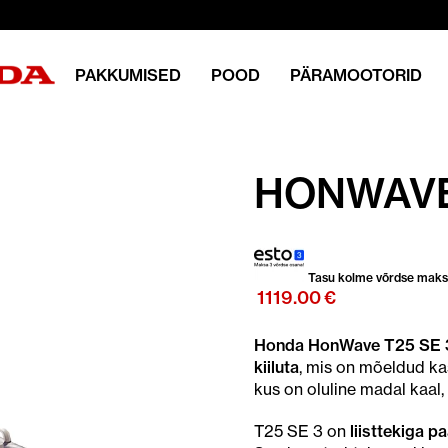
PAKKUMISED
POOD
PÄRAMOOTORID
HONWAVE 
Tasu kolme võrdse mak
1119.00
€
Honda HonWave T25 SE 3 o
kiiluta
, mis on mõeldud k
kus on oluline madal kaal
T25 SE 3 on
liisttekiga pa