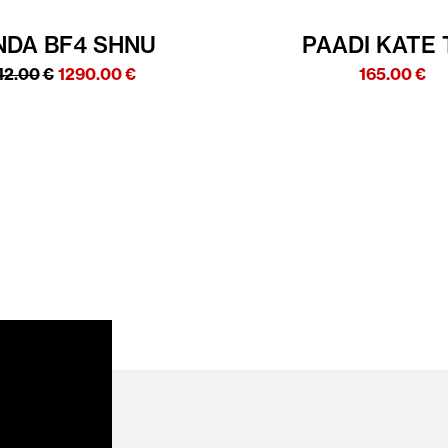
DA BF4 SHNU
PAADI KATE 
Algne
Praegune
42.00
€
1290.00
€
165.00
€
hind
hind
oli:
on:
1342.00€.
1290.00€.