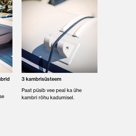
brid
3 kambrisüsteem
Paat püsib vee peal ka ühe
se
kambri rõhu kadumisel.