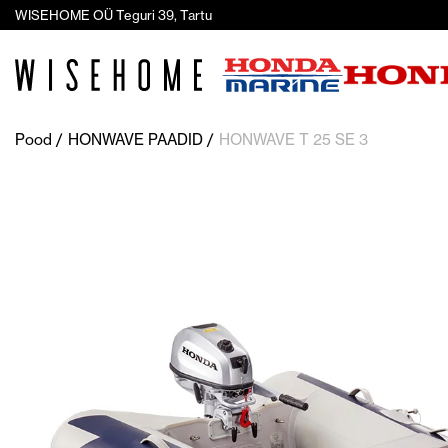
WISEHOME OÜ Teguri 39, Tartu
Pood
HONWAVE PAADID
HONWAVE T 25 SE 3