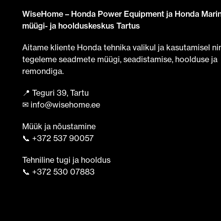
WiseHome – Honda Power Equipment ja Honda Mari
müügi- ja hoolduskeskus Tartus
Aitame kliente Honda tehnika valikul ja kasutamisel ni
tegeleme seadmete müügi, seadistamise, hoolduse ja
remondiga.
📍 Teguri 39, Tartu
✉ info@wisehome.ee
Müük ja nõustamine
📞 +372 537 90057
Tehniline tugi ja hooldus
📞 +372 530 07883