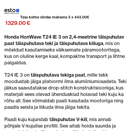
Tasu kolme võrdse maksena 3 x
443.00
€
1329.00
€
Honda HonWave T24 IE 3 on 2,4-meetrine täispuhutav
paat täispuhutava teki ja täispuhutava kiiluga
, mis on
mõeldud kasutamiseks väiksemate päramootoritega,
kus on oluline kerge kaal, kompaktne transport ja lihtne
paigaldus.
T24 IE 3 on
täispuhutava tekiga paat
, mille tekk
moodustab jäiga platvormi ilma alumiiniumosadeta. Teki
jäikus saavutatakse drop-stitch konstruktsiooniga, kus
materjali sees olevad ühenduskiud hoiavad teki kuju ka
rõhu all. See võimaldab paati kasutada mootoriga ning
paadis seista ja liikuda ilma jäiga tekita.
Paadi kuju kujundab
täispuhutav V-kiil
, mis annab
põhjale V-kujulise profiili. See aitab hoida suunda ja