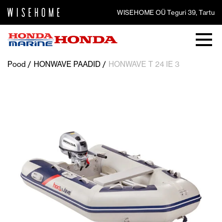
WISEHOME OÜ Teguri 39, Tartu
Pood
HONWAVE PAADID
HONWAVE T 24 IE 3