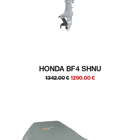
HONDA BF4 SHNU
Algne
Praegune
1342.00
€
1290.00
€
hind
hind
oli:
on:
1342.00€.
1290.00€.