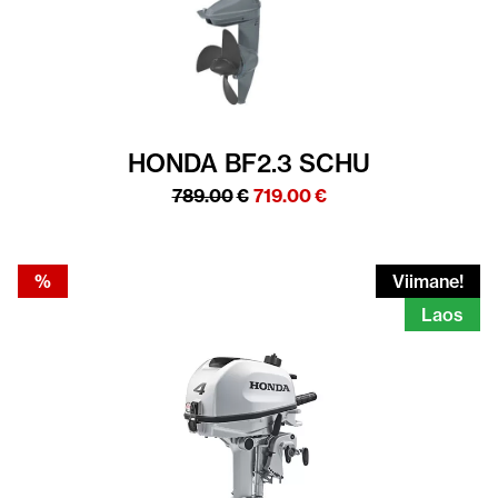
HONDA BF2.3 SCHU
Algne
Praegune
789.00
€
719.00
€
hind
hind
oli:
on:
789.00€.
719.00€.
%
Viimane!
Laos