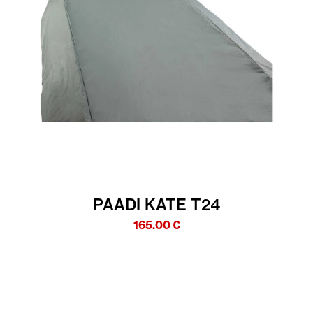
PAADI KATE T24
165.00
€