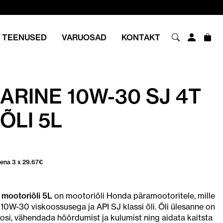
TEENUSED
VARUOSAD
KONTAKT
RINE 10W-30 SJ 4T
ÕLI 5L
sena 3 x
29.67
€
mootoriõli 5L
on mootoriõli Honda päramootoritele, mille
0W-30 viskoossusega ja API SJ klassi õli. Õli ülesanne on
 osi, vähendada hõõrdumist ja kulumist ning aidata kaitsta