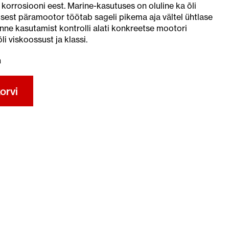
korrosiooni eest. Marine-kasutuses on oluline ka õli
est päramootor töötab sageli pikema aja vältel ühtlase
ne kasutamist kontrolli alati konkreetse mootori
i viskoossust ja klassi.
a
orvi