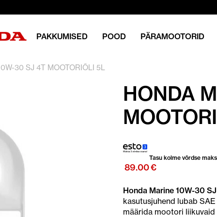
PAKKUMISED
POOD
PÄRAMOOTORID
0W-30 SJ 4T MOOTORIÕLI 5L
HONDA MA
MOOTORI
Tasu kolme võrdse mak
89.00
€
Honda Marine 10W-30 SJ 
kasutusjuhend lubab SAE 1
määrida mootori liikuvaid