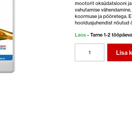
mootorit oksüdatsiooni ja 
vahutamise vähendamine, s
koormuse ja pööretega. En
hooldusjuhendist nõutud õl
Laos
- Tarne 1-2 tööpäev
HONDA
Lisa k
MARINE
10W-
30
SJ
4T
MOOTORIÕLI
5L
kogus