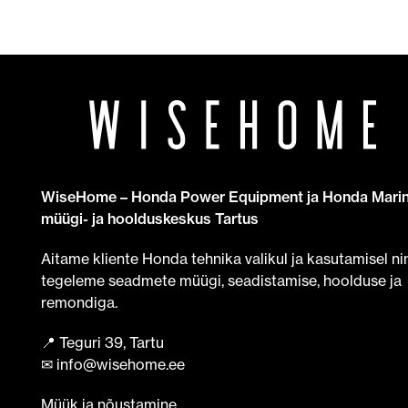
WiseHome – Honda Power Equipment ja Honda Mari
müügi- ja hoolduskeskus Tartus
Aitame kliente Honda tehnika valikul ja kasutamisel ni
tegeleme seadmete müügi, seadistamise, hoolduse ja
remondiga.
📍 Teguri 39, Tartu
✉ info@wisehome.ee
Müük ja nõustamine