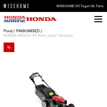
WISEHOME OÜ Teguri 39, Tartu
Pood
PAKKUMISED
HONDA HRX537 VY Roto-stop® Variaator
%