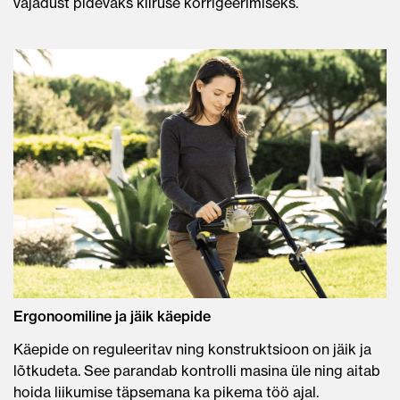
vajadust pidevaks kiiruse korrigeerimiseks.
Ergonoomiline ja jäik käepide
Käepide on reguleeritav ning konstruktsioon on jäik ja
lõtkudeta. See parandab kontrolli masina üle ning aitab
hoida liikumise täpsemana ka pikema töö ajal.