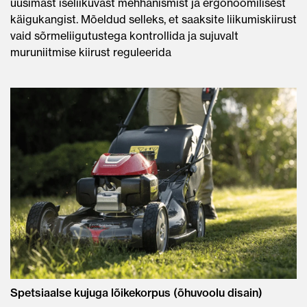
uusimast iseliikuvast mehhanismist ja ergonoomilisest
käigukangist. Mõeldud selleks, et saaksite liikumiskiirust
vaid sõrmeliigutustega kontrollida ja sujuvalt
muruniitmise kiirust reguleerida
Spetsiaalse kujuga lõikekorpus (õhuvoolu disain)