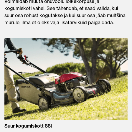
Võimaldab muuta õhuvoolu lõikekorpuse ja
kogumiskoti vahel. See tähendab, et saad valida, kui
suur osa rohust kogutakse ja kui suur osa jääb multšina
murule, ilma et oleks vaja lisatarvikuid paigaldada.
Suur kogumiskott 88l