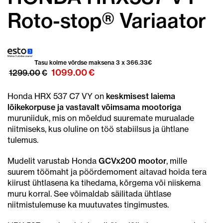
Roto-stop® Variaator
Tasu kolme võrdse maksena 3 x
366.33
€
Algne
Praegune
1099.00
€
1299.00
€
hind
hind
oli:
on:
Honda HRX 537 C7 VY on
keskmisest laiema
1299.00€.
1099.00€.
lõikekorpuse ja vastavalt võimsama mootoriga
muruniiduk, mis on mõeldud suuremate murualade
niitmiseks, kus oluline on töö stabiilsus ja ühtlane
tulemus.
Mudelit varustab Honda
GCVx200 mootor
, mille
suurem töömaht ja pöördemoment aitavad hoida tera
kiirust ühtlasena ka tihedama, kõrgema või niiskema
muru korral. See võimaldab säilitada ühtlase
niitmistulemuse ka muutuvates tingimustes.