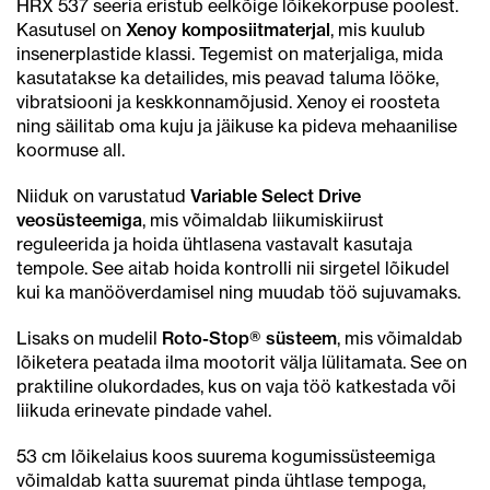
HRX 537 seeria eristub eelkõige lõikekorpuse poolest.
Kasutusel on
Xenoy komposiitmaterjal
, mis kuulub
insenerplastide klassi. Tegemist on materjaliga, mida
kasutatakse ka detailides, mis peavad taluma lööke,
vibratsiooni ja keskkonnamõjusid. Xenoy ei roosteta
ning säilitab oma kuju ja jäikuse ka pideva mehaanilise
koormuse all.
Niiduk on varustatud
Variable Select Drive
veosüsteemiga
, mis võimaldab liikumiskiirust
reguleerida ja hoida ühtlasena vastavalt kasutaja
tempole. See aitab hoida kontrolli nii sirgetel lõikudel
kui ka manööverdamisel ning muudab töö sujuvamaks.
Lisaks on mudelil
Roto-Stop® süsteem
, mis võimaldab
lõiketera peatada ilma mootorit välja lülitamata. See on
praktiline olukordades, kus on vaja töö katkestada või
liikuda erinevate pindade vahel.
53 cm lõikelaius koos suurema kogumissüsteemiga
võimaldab katta suuremat pinda ühtlase tempoga,