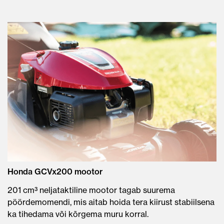
Honda GCVx200 mootor
201 cm³ neljataktiline mootor tagab suurema
pöördemomendi, mis aitab hoida tera kiirust stabiilsena
ka tihedama või kõrgema muru korral.