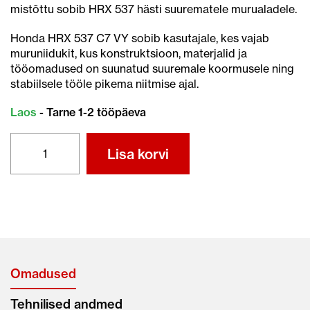
mistõttu sobib HRX 537 hästi suurematele murualadele.
Honda HRX 537 C7 VY sobib kasutajale, kes vajab
muruniidukit, kus konstruktsioon, materjalid ja
tööomadused on suunatud suuremale koormusele ning
stabiilsele tööle pikema niitmise ajal.
Laos
- Tarne 1-2 tööpäeva
HONDA
Lisa korvi
HRX537
VY
Roto-
stop®
Variaator
kogus
Omadused
Tehnilised andmed