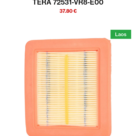
TERA 72531-VR8-E00
37.80
€
Laos