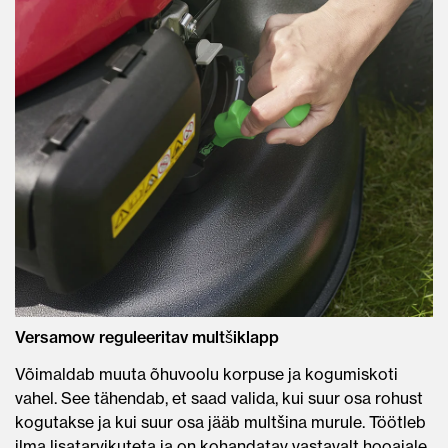
Versamow reguleeritav multšiklapp
Võimaldab muuta õhuvoolu korpuse ja kogumiskoti
vahel. See tähendab, et saad valida, kui suur osa rohust
kogutakse ja kui suur osa jääb multšina murule. Töötleb
ilma lisatarvikuteta ja on kohandatav vastavalt hooajale