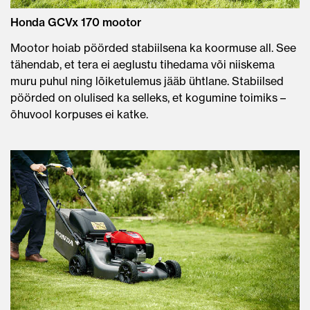
Honda GCVx 170 mootor
Mootor hoiab pöörded stabiilsena ka koormuse all. See
tähendab, et tera ei aeglustu tihedama või niiskema
muru puhul ning lõiketulemus jääb ühtlane. Stabiilsed
pöörded on olulised ka selleks, et kogumine toimiks –
õhuvool korpuses ei katke.