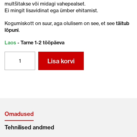
multšitakse või midagi vahepealset.
Ei mingit lisavidinat ega ümber ehitamist.
Kogumiskott on suur, aga olulisem on see, et see
täitub
lõpuni
.
Laos
- Tarne 1-2 tööpäeva
HONDA
Lisa korvi
HRN536
VK
Variaator
kogus
Omadused
Tehnilised andmed