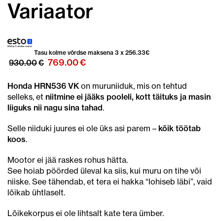
Variaator
Tasu kolme võrdse maksena 3 x
256.33
€
Algne
Praegune
769.00
€
930.00
€
hind
hind
oli:
on:
Honda HRN536 VK
on muruniiduk, mis on tehtud
930.00€.
769.00€.
selleks, et
niitmine ei jääks pooleli, kott täituks ja masin
liiguks nii nagu sina tahad
.
Selle niiduki juures ei ole üks asi parem –
kõik töötab
koos
.
Mootor ei jää raskes rohus hätta.
See hoiab pöörded üleval ka siis, kui muru on tihe või
niiske. See tähendab, et tera ei hakka “lohiseb läbi”, vaid
lõikab ühtlaselt.
Lõikekorpus ei ole lihtsalt kate tera ümber.