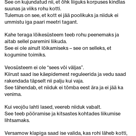
See on kujundatud nii, et õhk liiguks korpuses kindlas
suunas ja viiks rohu kotti.
Tulemus on see, et kott ei jää poolikuks ja niiduk ei
ummistu iga paari meetri tagant.
Kahe teraga lõikesüsteem teeb rohu peenemaks ja
aitab sellel paremini liikuda.
See ei ole ainult lõikamiseks – see on selleks, et
kogumine toimiks.
Veosüsteem ei ole “sees või väljas”.
Kiirust saad ise käepidemest reguleerida ja vedu saad
rakendada täpselt nii palju kui vaja.
See tähendab, et niiduk ei tõmba eest ära ja ei jää ka
venima.
Kui veojõu lahti lased, veereb niiduk vabalt.
See teeb pööramise ja kitsastes kohtades liikumise
lihtsamaks.
Versamow klapiga saad ise valida, kas rohi läheb kotti,