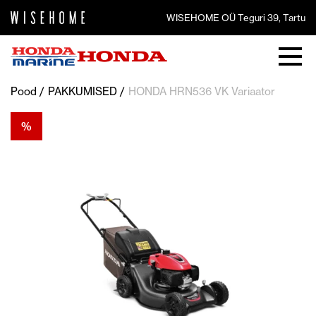
WISEHOME OÜ Teguri 39, Tartu
Pood
PAKKUMISED
HONDA HRN536 VK Variaator
%