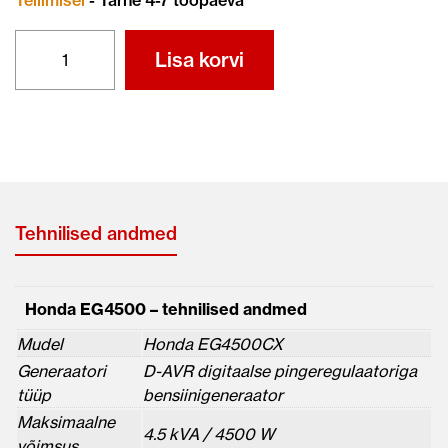
HONDA
Lisa korvi
EG4500
kogus
Tehnilised andmed
Honda EG4500 – tehnilised andmed
Mudel
Honda EG4500CX
Generaatori
D-AVR digitaalse pingeregulaatoriga
tüüp
bensiinigeneraator
Maksimaalne
4.5 kVA / 4500 W
võimsus