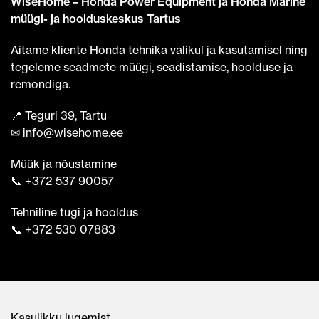
WiseHome – Honda Power Equipment ja Honda Marine
müügi- ja hoolduskeskus Tartus
Aitame kliente Honda tehnika valikul ja kasutamisel ning
tegeleme seadmete müügi, seadistamise, hoolduse ja
remondiga.
📍 Teguri 39, Tartu
✉ info@wisehome.ee
Müük ja nõustamine
📞 +372 537 90057
Tehniline tugi ja hooldus
📞 +372 530 07883
Kasulikku lugemist