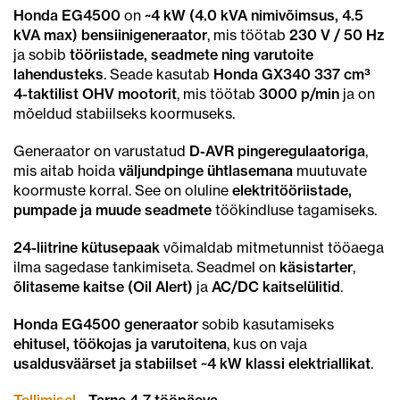
Honda EG4500
on
~4 kW (4.0 kVA nimivõimsus, 4.5
kVA max) bensiinigeneraator
, mis töötab
230 V / 50 Hz
ja sobib
tööriistade, seadmete ning varutoite
lahendusteks
. Seade kasutab
Honda GX340 337 cm³
4-taktilist OHV mootorit
, mis töötab
3000 p/min
ja on
mõeldud stabiilseks koormuseks.
Generaator on varustatud
D-AVR pingeregulaatoriga
,
mis aitab hoida
väljundpinge ühtlasemana
muutuvate
koormuste korral. See on oluline
elektritööriistade,
pumpade ja muude seadmete
töökindluse tagamiseks.
24-liitrine kütusepaak
võimaldab mitmetunnist tööaega
ilma sagedase tankimiseta. Seadmel on
käsistarter
,
õlitaseme kaitse (Oil Alert)
ja
AC/DC kaitselülitid
.
Honda EG4500 generaator
sobib kasutamiseks
ehitusel, töökojas ja varutoitena
, kus on vaja
usaldusväärset ja stabiilset ~4 kW klassi elektriallikat
.
Tellimisel
- Tarne 4-7 tööpäeva