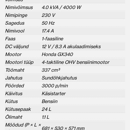
Nimivõimsus
4.0 kVA / 4000 W
Nimipinge
230 V
Sagedus
50 Hz
Nimivool
17.4 A
Faas
1-faasiline
DC väljund
12 V / 8.3 A akulaadimiseks
Mootor
Honda GX340
Mootori tüüp
4-taktiline OHV bensiinimootor
Töömaht
337 cm³
Jahutus
Sundõhkjahutus
Pöörded
3000 p/min
Käivitus
Käsistarter
Kütus
Bensiin
Kütusepaak
24 L
Õlimaht
1.1 L
Mõõdud (P × L ×
681 × 530 × 571 mm