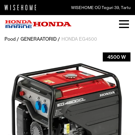
WISEHOME OÜ Teguri 39, Tartu
Pood
GENERAATORID
HONDA EG4500
4500 W