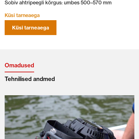
Sobiv ahtripeegli kõrgus: umbes 500–570 mm
Küsi tarneaega
Küsi tarneaega
Omadused
Tehnilised andmed