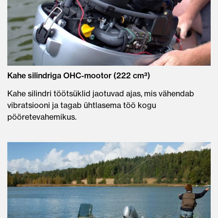
Kahe silindriga OHC-mootor (222 cm³)
Kahe silindri töötsüklid jaotuvad ajas, mis vähendab
vibratsiooni ja tagab ühtlasema töö kogu
pööretevahemikus.