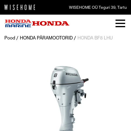
WISEHOME OÜ Teguri 39, Tartu
Pood
HONDA PÄRAMOOTORID
HONDA BF8 LHU