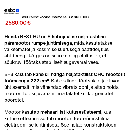
Tasu kolme võrdse maksena 3 x
860.00
€
2580.00
€
Honda BF8 LHU on 8 hobujõuline neljataktiline
päramootor rumpeljuhtimisega
, mida kasutatakse
väiksematel ja keskmise suurusega paatidel, kus
ahtripeegli kõrgus on suurem ning oluline on, et
sõukruvi töötaks stabiilselt sügavamal vees.
BF8 kasutab
kahe silindriga neljataktilist OHC-mootorit
töömahuga 222 cm³
. Kahe silindri töötsüklid jaotuvad
ühtlasemalt, mis vähendab vibratsiooni ja aitab hoida
mootori töö sujuvana nii madalatel kui kõrgematel
pööretel.
Mootor kasutab
mehaanilist kütusesüsteemi
, kus
kütuse etteanne sõltub mootori töörežiimist ilma
elektroonilise juhtimiseta. See hoiab konstruktsiooni