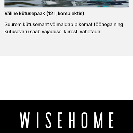
Väline kütusepaak (12 l, komplektis)
Suurem kütusemaht võimaldab pikemat tööaega ning
kütusevaru saab vajadusel kiiresti vahetada.