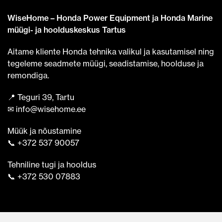
WiseHome – Honda Power Equipment ja Honda Marine
müügi- ja hoolduskeskus Tartus
Aitame kliente Honda tehnika valikul ja kasutamisel ning
tegeleme seadmete müügi, seadistamise, hoolduse ja
remondiga.
📍 Teguri 39, Tartu
✉ info@wisehome.ee
Müük ja nõustamine
📞 +372 537 90057
Tehniline tugi ja hooldus
📞 +372 530 07883