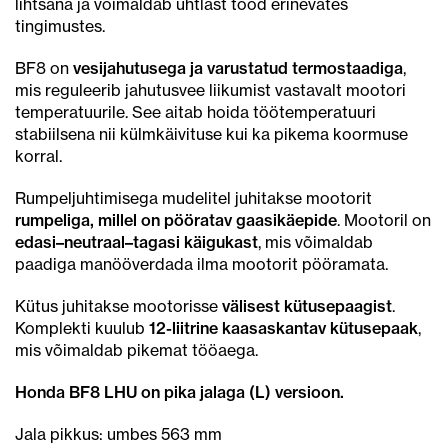
lihtsana ja võimaldab ühtlast tööd erinevates
tingimustes.
BF8 on
vesijahutusega ja varustatud termostaadiga
,
mis reguleerib jahutusvee liikumist vastavalt mootori
temperatuurile. See aitab hoida töötemperatuuri
stabiilsena nii külmkäivituse kui ka pikema koormuse
korral.
Rumpeljuhtimisega mudelitel juhitakse mootorit
rumpeliga, millel on pööratav gaasikäepide
. Mootoril on
edasi–neutraal–tagasi käigukast
, mis võimaldab
paadiga manööverdada ilma mootorit pööramata.
Kütus juhitakse mootorisse
välisest kütusepaagist
.
Komplekti kuulub
12-liitrine kaasaskantav kütusepaak
,
mis võimaldab pikemat tööaega.
Honda BF8 LHU on pika jalaga (L) versioon.
Jala pikkus: umbes 563 mm