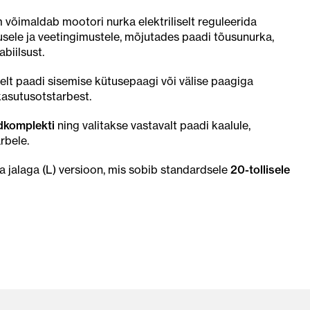
võimaldab mootori nurka elektriliselt reguleerida
rusele ja veetingimustele, mõjutades paadi tõusunurka,
abiilsust.
lt paadi sisemise kütusepaagi või välise paagiga
 kasutusotstarbest.
rdkomplekti
ning valitakse vastavalt paadi kaalule,
rbele.
a jalaga (L) versioon, mis sobib standardsele
20-tollisele