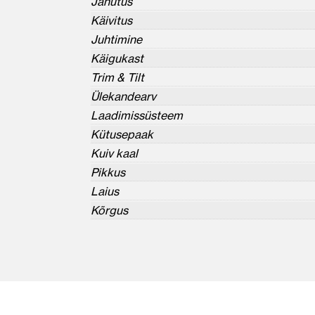
Jahutus
Käivitus
Juhtimine
Käigukast
Trim & Tilt
Ülekandearv
Laadimissüsteem
Kütusepaak
Kuiv kaal
Pikkus
Laius
Kõrgus