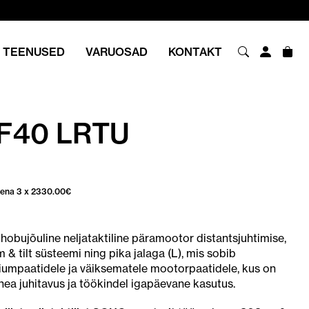
TEENUSED
VARUOSAD
KONTAKT
F40 LRTU
sena 3 x
2330.00
€
hobujõuline neljataktiline päramootor distantsjuhtimise,
m & tilt süsteemi ning pika jalaga (L), mis sobib
niumpaatidele ja väiksematele mootorpaatidele, kus on
hea juhitavus ja töökindel igapäevane kasutus.