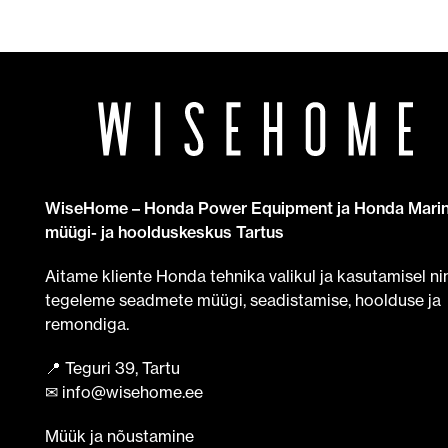
WiseHome – Honda Power Equipment ja Honda Mari
müügi- ja hoolduskeskus Tartus
Aitame kliente Honda tehnika valikul ja kasutamisel ni
tegeleme seadmete müügi, seadistamise, hoolduse ja
remondiga.
📍 Teguri 39, Tartu
✉ info@wisehome.ee
Müük ja nõustamine