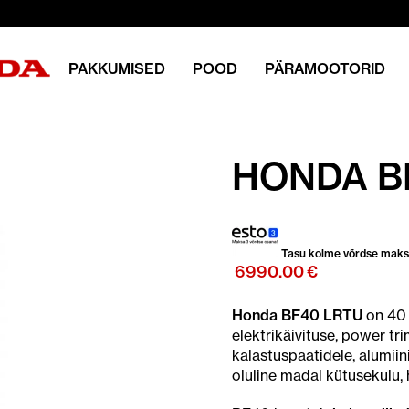
PAKKUMISED
POOD
PÄRAMOOTORID
HONDA B
Tasu kolme võrdse mak
6990.00
€
Honda BF40 LRTU
on 40 
elektrikäivituse, power tri
kalastuspaatidele, alumii
oluline madal kütusekulu, 