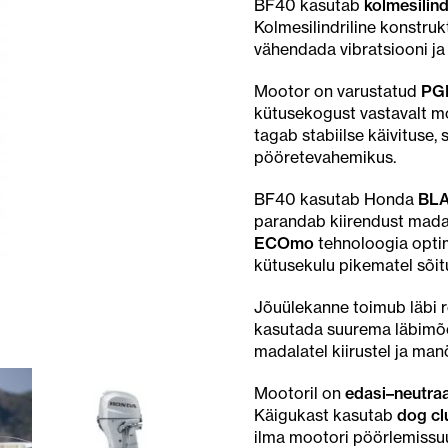
BF40 kasutab
kolmesilind
Kolmesilindriline konstru
vähendada vibratsiooni ja
Mootor on varustatud
PGM
kütusekogust vastavalt mo
tagab stabiilse käivituse,
pööretevahemikus.
BF40 kasutab Honda
BLA
parandab kiirendust madala
ECOmo
tehnoloogia optim
kütusekulu pikematel sõit
Jõuülekanne toimub läbi r
kasutada suurema läbimõ
madalatel kiirustel ja ma
Mootoril on
edasi–neutra
Käigukast kasutab
dog cl
ilma mootori pöörlemiss