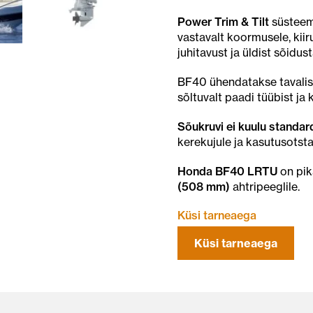
Power Trim & Tilt
süsteem 
vastavalt koormusele, kii
juhitavust ja üldist sõidust
BF40 ühendatakse tavalise
sõltuvalt paadi tüübist ja
Sõukruvi ei kuulu standa
kerekujule ja kasutusotsta
Honda BF40 LRTU
on pik
(508 mm)
ahtripeeglile.
Küsi tarneaega
Küsi tarneaega