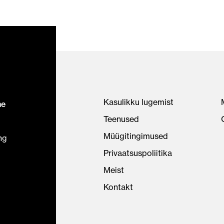
Kasulikku lugemist
ne
Teenused
Müügitingimused
ng
Privaatsuspoliitika
Meist
Kontakt