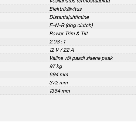
Vesijahutus termostaadiga
Elektrikäivitus
Distantsjuhtimine
F–N–R (dog clutch)
Power Trim & Tilt
2.08 : 1
12 V / 22 A
Väline või paadi sisene paak
97 kg
694 mm
372 mm
1364 mm