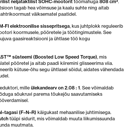
rilist neljataktilist SOHC-mootorit
töömahuga
808 cm³
.
ktsioon tagab hea võimsuse ja kaalu suhte ning aitab
 ahtrikoormust väiksematel paatidel.
-FI elektroonilise sissepritsega
, kus juhtplokk reguleerib
otori koormusele, pööretele ja töötingimustele. See
 sujuva gaasireaktsiooni ja ühtlase töö kogu
ST™ süsteemi (Boosted Low Speed Torque)
, mis
tel pööretel ja aitab paadi kiiremini glisseerima viia.
eerib kütuse-õhu segu ühtlasel sõidul, aidates vähendada
udel.
eduktori, mille
ülekandearv on 2.08 : 1
. See võimaldab
õduga sõukruvi parema tõukejõu saavutamiseks
nööverdamisel.
al–tagasi (F–N–R)
käigukast mehaanilise juhtimisega.
utch
tüüpi sidurit, mis võimaldab muuta liikumissuunda
uunda muutmata.