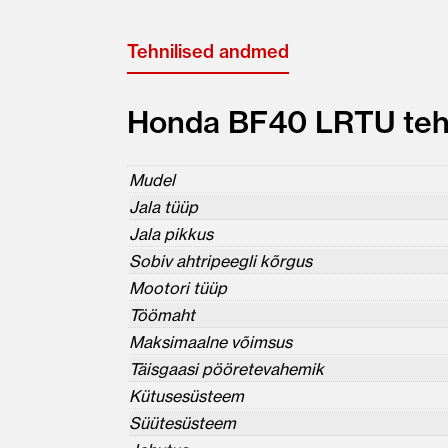
Tehnilised andmed
Honda BF40 LRTU teh
Mudel
Jala tüüp
Jala pikkus
Sobiv ahtripeegli kõrgus
Mootori tüüp
Töömaht
Maksimaalne võimsus
Täisgaasi pööretevahemik
Kütusesüsteem
Süütesüsteem