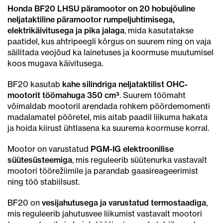
Honda BF20 LHSU päramootor on 20 hobujõuline
neljataktiline päramootor rumpeljuhtimisega,
elektrikäivitusega ja pika jalaga
, mida kasutatakse
paatidel, kus ahtripeegli kõrgus on suurem ning on vaja
säilitada veojõud ka lainetuses ja koormuse muutumisel
koos mugava käivitusega.
BF20 kasutab
kahe silindriga neljataktilist OHC-
mootorit töömahuga 350 cm³
. Suurem töömaht
võimaldab mootoril arendada rohkem pöördemomenti
madalamatel pööretel, mis aitab paadil liikuma hakata
ja hoida kiirust ühtlasena ka suurema koormuse korral.
Mootor on varustatud
PGM-IG elektroonilise
süütesüsteemiga
, mis reguleerib süütenurka vastavalt
mootori töörežiimile ja parandab gaasireageerimist
ning töö stabiilsust.
BF20 on
vesijahutusega ja varustatud termostaadiga
,
mis reguleerib jahutusvee liikumist vastavalt mootori