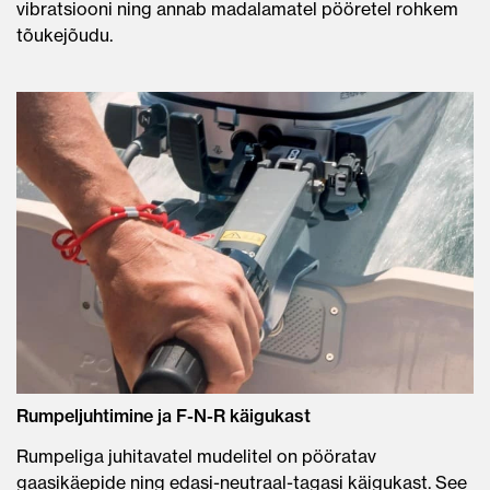
vibratsiooni ning annab madalamatel pööretel rohkem
tõukejõudu.
Rumpeljuhtimine ja F-N-R käigukast
Rumpeliga juhitavatel mudelitel on pööratav
gaasikäepide ning edasi-neutraal-tagasi käigukast. See