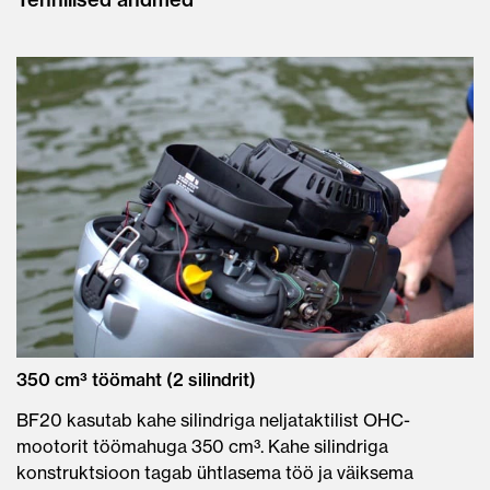
350 cm³ töömaht (2 silindrit)
BF20 kasutab kahe silindriga neljataktilist OHC-
mootorit töömahuga 350 cm³. Kahe silindriga
konstruktsioon tagab ühtlasema töö ja väiksema