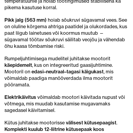
temperatuurile ja hoiab töötingimused stabiilsena ka
pikema kasutuse korral.
Pikk jalg (563 mm)
hoiab sõukruvi sügavamal vees. See
on oluline kõrgema ahtriga paatidel ja olukordades, kus
paat liigub lainetuses või koormus muutub —
sügavamal töötav sõukruvi säilitab veojõu ja vähendab
õhu kaasa tõmbamise riski.
Rumpeljuhtimisega mudelitel juhitakse mootorit
käepidemelt
, kus on integreeritud gaasijuhtimine.
Mootoril on
edasi–neutraal–tagasi käigukast
, mis
võimaldab paadiga manööverdada ilma mootorit
pööramata.
Elektrikäivitus
võimaldab mootori käivitada nupust või
võtmega, mis muudab kasutamise mugavamaks
sagedasel käivitamisel.
Kütus juhitakse mootorisse
välisest kütusepaagist
.
Komplekti kuulub 12-liitrine kütusepaak koos