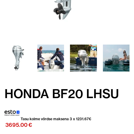
HONDA BF20 LHSU
Tasu kolme võrdse maksena 3 x
1231.67
€
3695.00
€