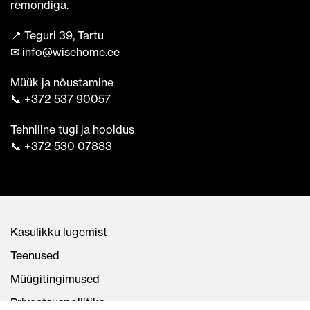
remondiga.
📍 Teguri 39, Tartu
✉ info@wisehome.ee
Müük ja nõustamine
📞 +372 537 90057
Tehniline tugi ja hooldus
📞 +372 530 07883
Kasulikku lugemist
Teenused
Müügitingimused
Privaatsuspoliitika