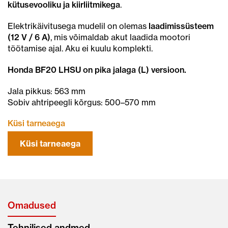
kütusevooliku ja kiirliitmikega
.
Elektrikäivitusega mudelil on olemas
laadimissüsteem
(12 V / 6 A)
, mis võimaldab akut laadida mootori
töötamise ajal. Aku ei kuulu komplekti.
Honda BF20 LHSU on pika jalaga (L) versioon.
Jala pikkus: 563 mm
Sobiv ahtripeegli kõrgus: 500–570 mm
Küsi tarneaega
Küsi tarneaega
Omadused
Tehnilised andmed