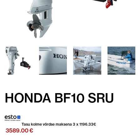
HONDA BF10 SRU
Tasu kolme võrdse maksena 3 x
1196.33
€
3589.00
€