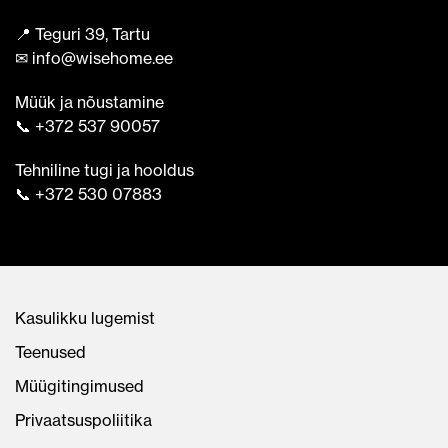
📍 Teguri 39, Tartu
✉ info@wisehome.ee
Müük ja nõustamine
📞 +372 537 90057
Tehniline tugi ja hooldus
📞 +372 530 07883
Kasulikku lugemist
Teenused
Müügitingimused
Privaatsuspoliitika