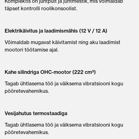
Komplektis on juhtpult ja juhtmestik, mis võimaldab
täpset kontrolli roolikonsoolist.
Elektrikäivitus ja laadimismähis (12 V / 12 A)
Võimaldab mugavat käivitamist ning aku laadimist
mootori töötamise ajal.
Kahe silindriga OHC-mootor (222 cm³)
Tagab ühtlasema töö ja väiksema vibratsiooni kogu
pööretevahemikus.
Vesijahutus termostaadiga
Tagab ühtlasema töö ja väiksema vibratsiooni kogu
pööretevahemikus.