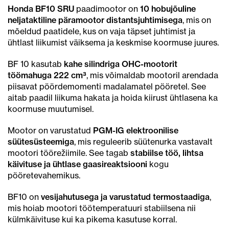
Honda BF10 SRU
paadimootor on
10 hobujõuline
neljataktiline päramootor distantsjuhtimisega
, mis on
mõeldud paatidele, kus on vaja täpset juhtimist ja
ühtlast liikumist väiksema ja keskmise koormuse juures.
BF 10 kasutab
kahe silindriga OHC-mootorit
töömahuga 222 cm³
, mis võimaldab mootoril arendada
piisavat pöördemomenti madalamatel pööretel. See
aitab paadil liikuma hakata ja hoida kiirust ühtlasena ka
koormuse muutumisel.
Mootor on varustatud
PGM-IG elektroonilise
süütesüsteemiga
, mis reguleerib süütenurka vastavalt
mootori töörežiimile. See tagab
stabiilse töö, lihtsa
käivituse ja ühtlase gaasireaktsiooni
kogu
pööretevahemikus.
BF10 on
vesijahutusega ja varustatud termostaadiga
,
mis hoiab mootori töötemperatuuri stabiilsena nii
külmkäivituse kui ka pikema kasutuse korral.