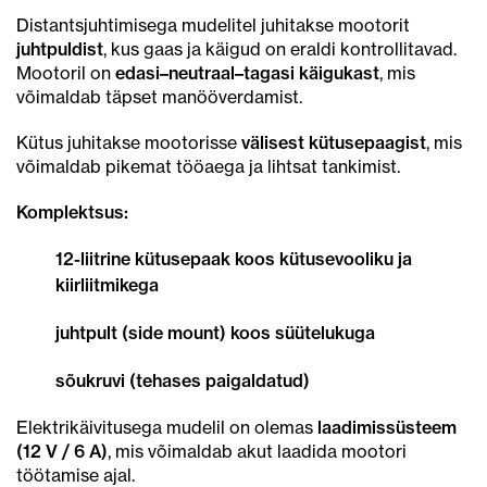
Distantsjuhtimisega mudelitel juhitakse mootorit
juhtpuldist
, kus gaas ja käigud on eraldi kontrollitavad.
Mootoril on
edasi–neutraal–tagasi käigukast
, mis
võimaldab täpset manööverdamist.
Kütus juhitakse mootorisse
välisest kütusepaagist
, mis
võimaldab pikemat tööaega ja lihtsat tankimist.
Komplektsus:
12-liitrine kütusepaak koos kütusevooliku ja
kiirliitmikega
juhtpult (side mount) koos süütelukuga
sõukruvi (tehases paigaldatud)
Elektrikäivitusega mudelil on olemas
laadimissüsteem
(12 V / 6 A)
, mis võimaldab akut laadida mootori
töötamise ajal.