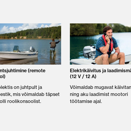
ntsjuhtimine (remote
Elektrikäivitus ja laadimism
ol)
(12 V / 12 A)
ektis on juhtpult ja
Võimaldab mugavat käivita
estik, mis võimaldab täpset
ning aku laadimist mootori
olli roolikonsoolist.
töötamise ajal.