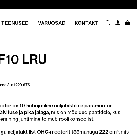
TEENUSED
VARUOSAD
KONTAKT
F10 LRU
sena 3 x
1229.67
€
or on 10 hobujõuline neljataktiline päramootor
äivituse ja pika jalaga
, mis on mõeldud paatidele, kus
rem ning juhtimine toimub roolikonsoolist.
riga neljataktilist OHC-mootorit töömahuga 222 cm³
, mis