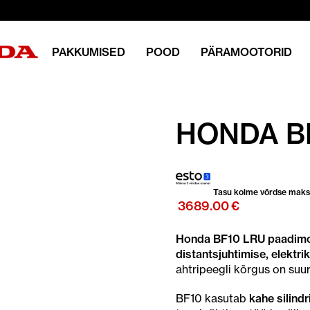
PAKKUMISED
POOD
PÄRAMOOTORID
HONDA B
Tasu kolme võrdse mak
3689.00
€
Honda BF10 LRU paadimoot
distantsjuhtimise, elektrik
ahtripeegli kõrgus on suu
BF10 kasutab
kahe silind