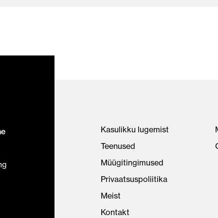
Kasulikku lugemist
ne
Teenused
Müügitingimused
ng
Privaatsuspoliitika
Meist
Kontakt