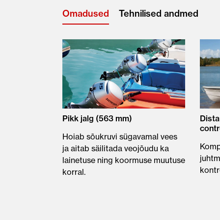
Omadused
Tehnilised andmed
Pikk jalg (563 mm)
Dista
contr
Hoiab sõukruvi sügavamal vees
Kompl
ja aitab säilitada veojõudu ka
juhtm
lainetuse ning koormuse muutuse
kontr
korral.