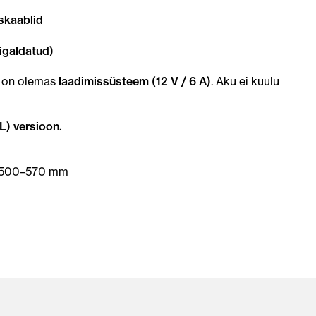
skaablid
igaldatud)
l on olemas
laadimissüsteem (12 V / 6 A)
. Aku ei kuulu
L) versioon.
: 500–570 mm