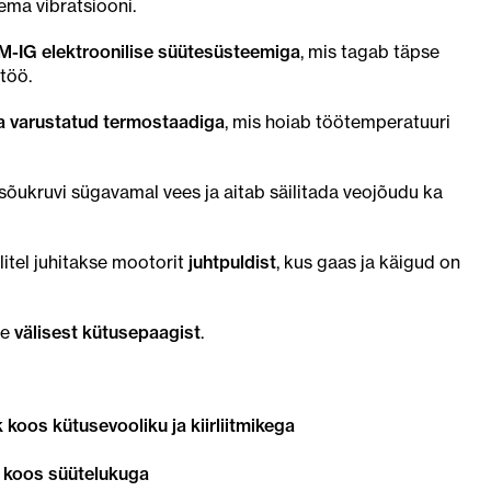
ema vibratsiooni.
-IG elektroonilise süütesüsteemiga
, mis tagab täpse
 töö.
ja varustatud termostaadiga
, mis hoiab töötemperatuuri
sõukruvi sügavamal vees ja aitab säilitada veojõudu ka
itel juhitakse mootorit
juhtpuldist
, kus gaas ja käigud on
se
välisest kütusepaagist
.
k koos kütusevooliku ja kiirliitmikega
) koos süütelukuga