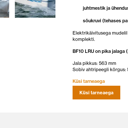
juhtmestik ja ühendu
sõukruvi (tehases pa
Elektrikäivitusega mudeli
komplekti.
BF10 LRU on pika jalaga (
Jala pikkus: 563 mm
Sobiv ahtripeegli kõrgus
Küsi tarneaega
Küsi tarneaega