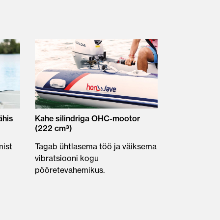
ähis
Kahe silindriga OHC-mootor
(222 cm³)
mist
Tagab ühtlasema töö ja väiksema
vibratsiooni kogu
pööretevahemikus.