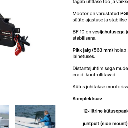
tagab ühtlase töö ja väiks
Mootor on varustatud
PGM
süüte ajastuse ja stabiilse
BF 10 on
vesijahutusega 
stabiilsena.
Pikk jalg (563 mm)
hoiab 
lainetuses.
Distantsjuhtimisega mudel
eraldi kontrollitavad.
Kütus juhitakse mootoris
Komplektsus:
12-liitrine kütusepaa
juhtpult (side mount