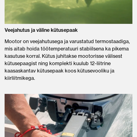
Veejahutus ja väline kütusepaak
Mootor on veejahutusega ja varustatud termostaadiga,
mis aitab hoida töötemperatuuri stabiilsena ka pikema
kasutuse korral. Kütus juhitakse mootorisse välisest
kütusepaagist ning komplekti kuulub 12-liitrine
kaasaskantav kütusepaak koos kütusevooliku ja
kiirliitmikega.