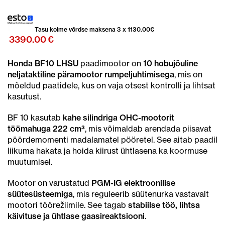
Tasu kolme võrdse maksena 3 x
1130.00
€
3390.00
€
Honda BF10 LHSU
paadimootor on
10 hobujõuline
neljataktiline päramootor rumpeljuhtimisega
, mis on
mõeldud paatidele, kus on vaja otsest kontrolli ja lihtsat
kasutust.
BF 10 kasutab
kahe silindriga OHC-mootorit
töömahuga 222 cm³
, mis võimaldab arendada piisavat
pöördemomenti madalamatel pööretel. See aitab paadil
liikuma hakata ja hoida kiirust ühtlasena ka koormuse
muutumisel.
Mootor on varustatud
PGM-IG elektroonilise
süütesüsteemiga
, mis reguleerib süütenurka vastavalt
mootori töörežiimile. See tagab
stabiilse töö, lihtsa
käivituse ja ühtlase gaasireaktsiooni
.