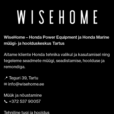
WiseHome – Honda Power Equipment ja Honda Marine
müügi- ja hoolduskeskus Tartus
Aitame kliente Honda tehnika valikul ja kasutamisel ning
tegeleme seadmete müügi, seadistamise, hoolduse ja
remondiga.
📍 Teguri 39, Tartu
✉ info@wisehome.ee
Müük ja nõustamine
📞 +372 537 90057
Tehniline tugi ja hooldus