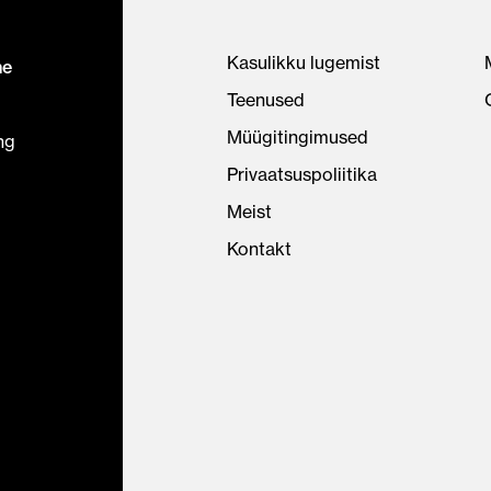
Kasulikku lugemist
ne
Teenused
Müügitingimused
ng
Privaatsuspoliitika
Meist
Kontakt