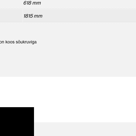
618 mm
1815 mm
 on koos sõukruviga