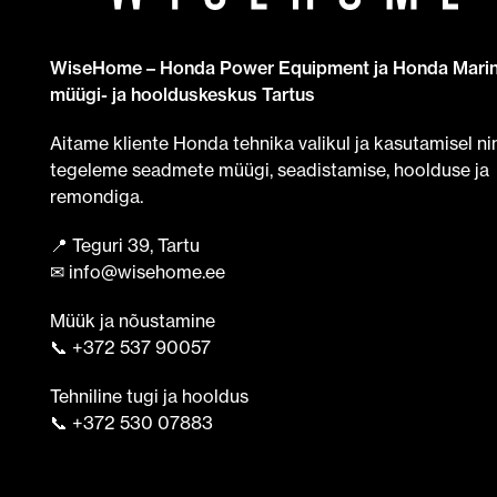
WiseHome – Honda Power Equipment ja Honda Mari
müügi- ja hoolduskeskus Tartus
Aitame kliente Honda tehnika valikul ja kasutamisel ni
tegeleme seadmete müügi, seadistamise, hoolduse ja
remondiga.
📍 Teguri 39, Tartu
✉ info@wisehome.ee
Müük ja nõustamine
📞 +372 537 90057
Tehniline tugi ja hooldus
📞 +372 530 07883