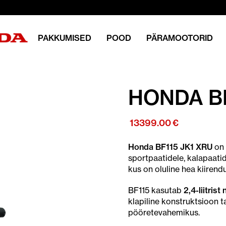
PAKKUMISED
POOD
PÄRAMOOTORID
HONDA B
13399.00
€
Honda BF115 JK1 XRU
on
sportpaatidele, kalapaatid
kus on oluline hea kiirend
BF115 kasutab
2,4-liitris
klapiline konstruktsioon 
pööretevahemikus.