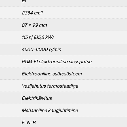
Ei
2354 cm³
87 × 99 mm
115 hj (85,8 kW)
4500–6000 p/min
PGM-FI elektrooniline sissepritse
Elektrooniline süütesüsteem
Vesijahutus termostaadiga
Elektrikäivitus
Mehaaniline kaugjuhtimine
F–N–R