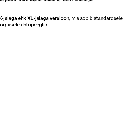
X-jalaga ehk XL-jalaga versioon
, mis sobib standardsele
õrgusele ahtripeeglile
.