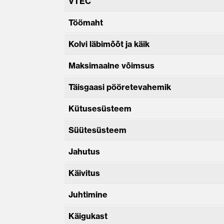
VTEC
Töömaht
Kolvi läbimõõt ja käik
Maksimaalne võimsus
Täisgaasi pööretevahemik
Kütusesüsteem
Süütesüsteem
Jahutus
Käivitus
Juhtimine
Käigukast