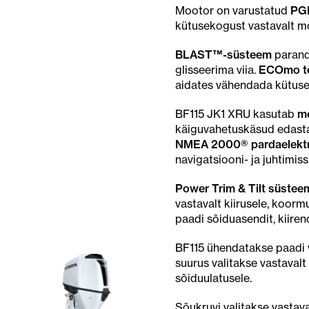
Mootor on varustatud
PGM
kütusekogust vastavalt mo
BLAST™-süsteem
paranda
glisseerima viia.
ECOmo te
aidates vähendada kütuseku
BF115 JK1 XRU kasutab
me
käiguvahetuskäsud edasta
NMEA 2000® pardaelekt
navigatsiooni- ja juhtimis
Power Trim & Tilt süstee
vastavalt kiirusele, koor
paadi sõiduasendit, kiiren
BF115 ühendatakse paadi 
suurus valitakse vastavalt
sõiduulatusele.
Sõukruvi valitakse vastava