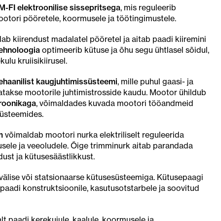
-FI elektroonilise sissepritsega
, mis reguleerib
otori pööretele, koormusele ja töötingimustele.
b kiirendust madalatel pööretel ja aitab paadi kiiremini
hnoloogia
optimeerib kütuse ja õhu segu ühtlasel sõidul,
lu kruiisikiirusel.
haanilist kaugjuhtimissüsteemi
, mille puhul gaasi- ja
takse mootorile juhtimistrosside kaudu. Mootor ühildub
roonikaga
, võimaldades kuvada mootori tööandmeid
süsteemides.
m
võimaldab mootori nurka elektriliselt reguleerida
musele ja veeoludele. Õige trimminurk aitab parandada
dust ja kütusesäästlikkust.
välise või statsionaarse kütusesüsteemiga. Kütusepaagi
 paadi konstruktsioonile, kasutusotstarbele ja soovitud
lt paadi kerekujule, kaalule, koormusele ja