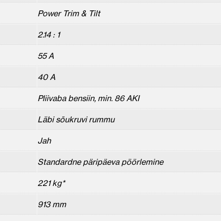
Power Trim & Tilt
2.14 : 1
55 A
40 A
Pliivaba bensiin, min. 86 AKI
Läbi sõukruvi rummu
Jah
Standardne päripäeva pöörlemine
221 kg*
913 mm