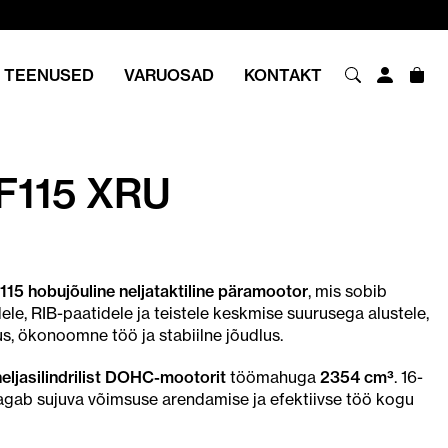
TEENUSED
VARUOSAD
KONTAKT
F115 XRU
115 hobujõuline neljataktiline päramootor
, mis sobib
ele, RIB-paatidele ja teistele keskmise suurusega alustele,
us, ökonoomne töö ja stabiilne jõudlus.
t neljasilindrilist DOHC-mootorit
töömahuga
2354 cm³
. 16-
tagab sujuva võimsuse arendamise ja efektiivse töö kogu