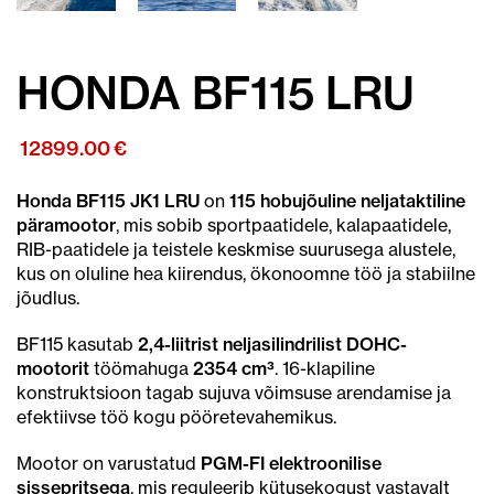
HONDA BF115 LRU
12899.00
€
Honda BF115 JK1 LRU
on
115 hobujõuline neljataktiline
päramootor
, mis sobib sportpaatidele, kalapaatidele,
RIB-paatidele ja teistele keskmise suurusega alustele,
kus on oluline hea kiirendus, ökonoomne töö ja stabiilne
jõudlus.
BF115 kasutab
2,4-liitrist neljasilindrilist DOHC-
mootorit
töömahuga
2354 cm³
. 16-klapiline
konstruktsioon tagab sujuva võimsuse arendamise ja
efektiivse töö kogu pööretevahemikus.
Mootor on varustatud
PGM-FI elektroonilise
sissepritsega
, mis reguleerib kütusekogust vastavalt