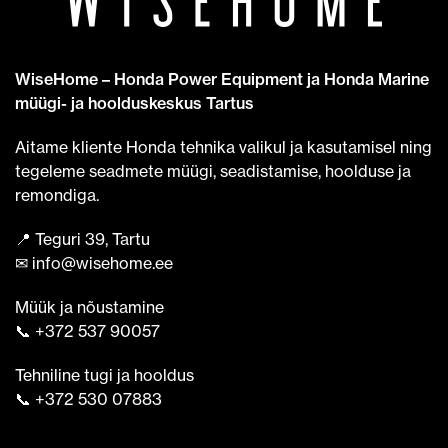
WiseHome – Honda Power Equipment ja Honda Marine
müügi- ja hoolduskeskus Tartus
Aitame kliente Honda tehnika valikul ja kasutamisel ning
tegeleme seadmete müügi, seadistamise, hoolduse ja
remondiga.
📍 Teguri 39, Tartu
✉ info@wisehome.ee
Müük ja nõustamine
📞 +372 537 90057
Tehniline tugi ja hooldus
📞 +372 530 07883