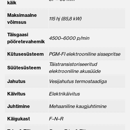
käik
Maksimaalne
115 hj (85,8 kW)
võimsus
Täisgaasi
4500–6000 p/min
pööretevahemik
Kütusesüsteem
PGM-FI elektrooniline sissepritse
Täistransistoriseeritud
Süütesüsteem
elektrooniline akusüüde
Jahutus
Vesijahutus termostaadiga
Käivitus
Elektrikäivitus
Juhtimine
Mehaaniline kaugjuhtimine
Käigukast
F–N–R