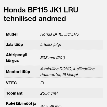
Honda BF115 JK1 LRU
tehnilised andmed
Mudel
Honda BF115 JK1 LRU
Jala tüüp
L (pikk jalg)
Ahtripeegli
508 mm (20”)
kõrgus
4-taktiline DOHC, 4-silindriline
Mootori tüüp
ridamootor, 16 klappi
VTEC
Ei
Töömaht
2354 cm³
Kolvi läbimõõt ja
87 × 99 mm