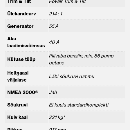
Trim & Tilt
Power Trim & Tilt
Ülekandearv
2.14 : 1
Generaator
55 A
Aku
40 A
laadimisvõimsus
Pliivaba bensiin, min. 86 pump
Kütuse tüüp
octane
Heitgaasi
Läbi sõukruvi rummu
väljalase
NMEA 2000®
Jah
Sõukruvi
Ei kuulu standardkomplekti
Kuiv kaal
221 kg*
Pikkus
913 mm