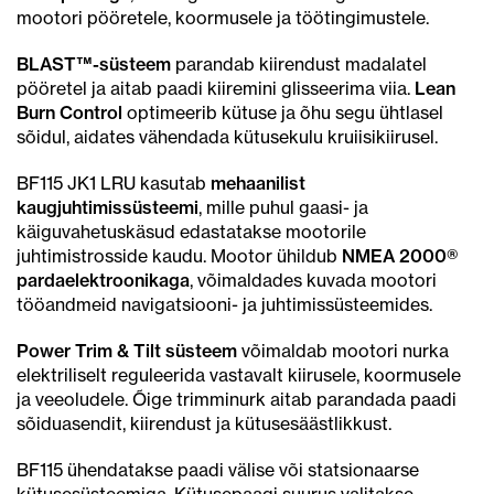
mootori pööretele, koormusele ja töötingimustele.
BLAST™-süsteem
parandab kiirendust madalatel
pööretel ja aitab paadi kiiremini glisseerima viia.
Lean
Burn Control
optimeerib kütuse ja õhu segu ühtlasel
sõidul, aidates vähendada kütusekulu kruiisikiirusel.
BF115 JK1 LRU kasutab
mehaanilist
kaugjuhtimissüsteemi
, mille puhul gaasi- ja
käiguvahetuskäsud edastatakse mootorile
juhtimistrosside kaudu. Mootor ühildub
NMEA 2000®
pardaelektroonikaga
, võimaldades kuvada mootori
tööandmeid navigatsiooni- ja juhtimissüsteemides.
Power Trim & Tilt süsteem
võimaldab mootori nurka
elektriliselt reguleerida vastavalt kiirusele, koormusele
ja veeoludele. Õige trimminurk aitab parandada paadi
sõiduasendit, kiirendust ja kütusesäästlikkust.
BF115 ühendatakse paadi välise või statsionaarse
kütusesüsteemiga. Kütusepaagi suurus valitakse