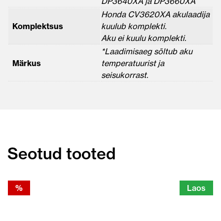
DP3640XA ja DP3660XA
Honda CV3620XA akulaadija
Komplektsus
kuulub komplekti.
Aku ei kuulu komplekti.
*Laadimisaeg sõltub aku
Märkus
temperatuurist ja
seisukorrast.
Seotud tooted
%
Laos