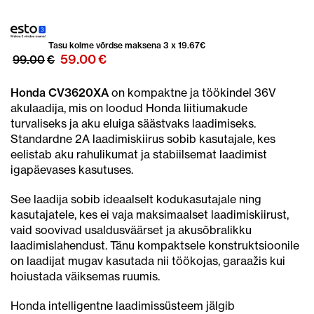
Tasu kolme võrdse maksena 3 x
19.67
€
Algne
Praegune
59.00
€
99.00
€
hind
hind
oli:
on:
Honda CV3620XA
on kompaktne ja töökindel 36V
99.00€.
59.00€.
akulaadija, mis on loodud Honda liitiumakude
turvaliseks ja aku eluiga säästvaks laadimiseks.
Standardne 2A laadimiskiirus sobib kasutajale, kes
eelistab aku rahulikumat ja stabiilsemat laadimist
igapäevases kasutuses.
See laadija sobib ideaalselt kodukasutajale ning
kasutajatele, kes ei vaja maksimaalset laadimiskiirust,
vaid soovivad usaldusväärset ja akusõbralikku
laadimislahendust. Tänu kompaktsele konstruktsioonile
on laadijat mugav kasutada nii töökojas, garaažis kui
hoiustada väiksemas ruumis.
Honda intelligentne laadimissüsteem jälgib