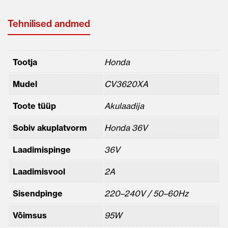
Tehnilised andmed
Tootja
Honda
Mudel
CV3620XA
Toote tüüp
Akulaadija
Sobiv akuplatvorm
Honda 36V
Laadimispinge
36V
Laadimisvool
2A
Sisendpinge
220–240V / 50–60Hz
Võimsus
95W