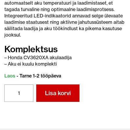
automaatselt aku temperatuuri ja laadimistaset, et
tagada turvaline ning optimaalne laadimisprotsess.
Integreeritud LED-indikaatorid annavad selge ülevaate
laadimise staatusest ning aktiivne jahutussüsteem aitab
säilitada laadija ja aku töökindlust ka pikema kasutuse
jooksul.
Komplektsus
– Honda CV3620XA akulaadija
– Aku ei kuulu komplekti
Laos
- Tarne 1-2 tööpäeva
HONDA
Lisa korvi
AKULAADIJA
36V,
2A
CV3620XA
kogus