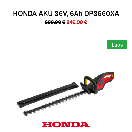
HONDA AKU 36V, 6Ah DP3660XA
Algne
Praegune
299.00
€
249.00
€
hind
hind
oli:
on:
299.00€.
249.00€.
Laos