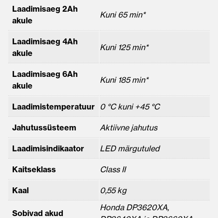
Laadimisaeg 2Ah
Kuni 65 min*
akule
Laadimisaeg 4Ah
Kuni 125 min*
akule
Laadimisaeg 6Ah
Kuni 185 min*
akule
Laadimistemperatuur
0 °C kuni +45 °C
Jahutussüsteem
Aktiivne jahutus
Laadimisindikaator
LED märgutuled
Kaitseklass
Class II
Kaal
0,55 kg
Honda DP3620XA,
Sobivad akud