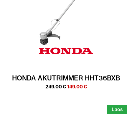
HONDA AKUTRIMMER HHT36BXB
Algne
Praegune
249.00
€
149.00
€
hind
hind
oli:
on:
249.00€.
149.00€.
Laos