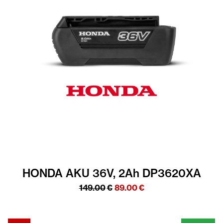
HONDA AKU 36V, 2Ah DP3620XA
Algne
Praegune
149.00
€
89.00
€
hind
hind
oli:
on:
149.00€.
89.00€.