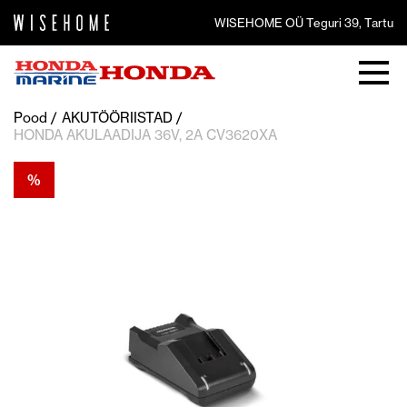
WISEHOME OÜ Teguri 39, Tartu
Pood
AKUTÖÖRIISTAD
HONDA AKULAADIJA 36V, 2A CV3620XA
%