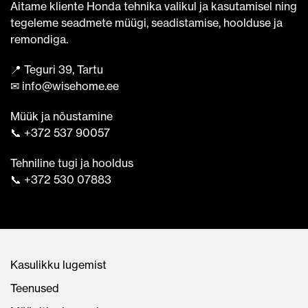
Aitame kliente Honda tehnika valikul ja kasutamisel ning
tegeleme seadmete müügi, seadistamise, hoolduse ja
remondiga.
📍 Teguri 39, Tartu
✉ info@wisehome.ee
Müük ja nõustamine
📞 +372 537 90057
Tehniline tugi ja hooldus
📞 +372 530 07883
Kasulikku lugemist
Teenused