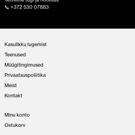
📞 +372 530 07883
Kasulikku lugemist
Teenused
Müügitingimused
Privaatsuspoliitika
Meist
Kontakt
Minu konto
Ostukorv