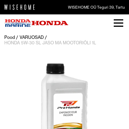
WISEHOME OÜ Teguri 39, Tartu
Pood
VARUOSAD
HONDA 5W-30 SL JASO MA MOOTORIÕLI 1L