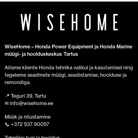
WiseHome – Honda Power Equipment ja Honda Marine
müügi- ja hoolduskeskus Tartus
Aitame kliente Honda tehnika valikul ja kasutamisel ning
tegeleme seadmete müügi, seadistamise, hoolduse ja
remondiga.
📍 Teguri 39, Tartu
✉ info@wisehome.ee
Müük ja nõustamine
📞 +372 537 90057
Tehniline tugi ja hooldus