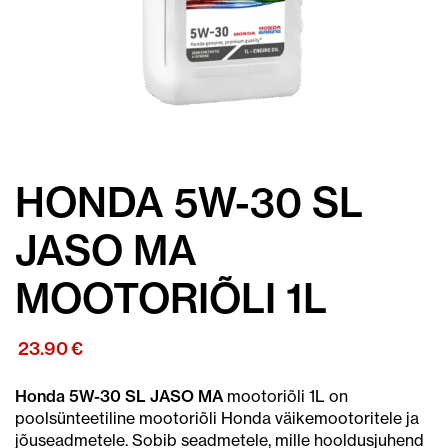
HONDA 5W-30 SL
JASO MA
MOOTORIÕLI 1L
23.90
€
Honda 5W-30 SL JASO MA
mootoriõli 1L on
poolsünteetiline mootoriõli Honda väikemootoritele ja
jõuseadmetele. Sobib seadmetele, mille hooldusjuhend