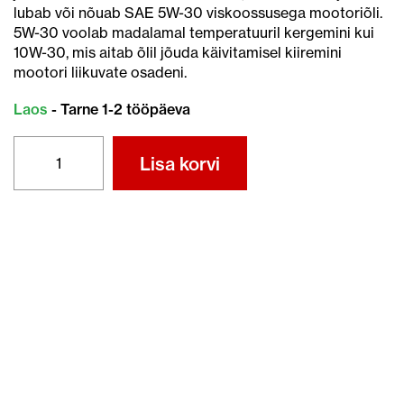
lubab või nõuab SAE 5W-30 viskoossusega mootoriõli.
5W-30 voolab madalamal temperatuuril kergemini kui
10W-30, mis aitab õlil jõuda käivitamisel kiiremini
mootori liikuvate osadeni.
Laos
- Tarne 1-2 tööpäeva
HONDA
Lisa korvi
5W-
30
SL
JASO
MA
MOOTORIÕLI
1L
kogus