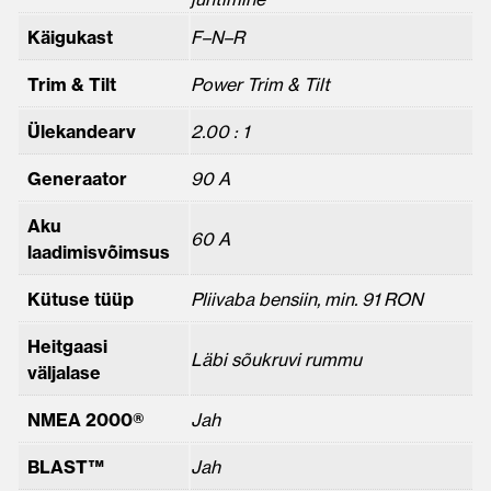
Käigukast
F–N–R
Trim & Tilt
Power Trim & Tilt
Ülekandearv
2.00 : 1
Generaator
90 A
Aku
60 A
laadimisvõimsus
Kütuse tüüp
Pliivaba bensiin, min. 91 RON
Heitgaasi
Läbi sõukruvi rummu
väljalase
NMEA 2000®
Jah
BLAST™
Jah