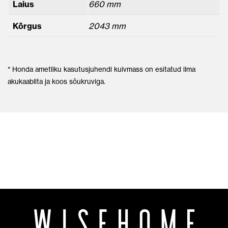
Laius
660 mm
Kõrgus
2043 mm
* Honda ametliku kasutusjuhendi kuivmass on esitatud ilma
akukaablita ja koos sõukruviga.