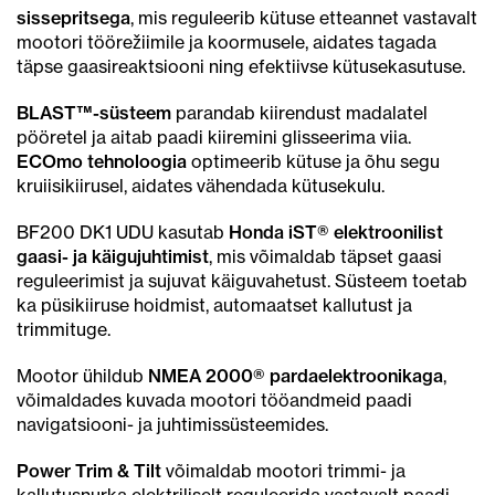
sissepritsega
, mis reguleerib kütuse etteannet vastavalt
mootori töörežiimile ja koormusele, aidates tagada
täpse gaasireaktsiooni ning efektiivse kütusekasutuse.
BLAST™-süsteem
parandab kiirendust madalatel
pööretel ja aitab paadi kiiremini glisseerima viia.
ECOmo tehnoloogia
optimeerib kütuse ja õhu segu
kruiisikiirusel, aidates vähendada kütusekulu.
BF200 DK1 UDU kasutab
Honda iST® elektroonilist
gaasi- ja käigujuhtimist
, mis võimaldab täpset gaasi
reguleerimist ja sujuvat käiguvahetust. Süsteem toetab
ka püsikiiruse hoidmist, automaatset kallutust ja
trimmituge.
Mootor ühildub
NMEA 2000® pardaelektroonikaga
,
võimaldades kuvada mootori tööandmeid paadi
navigatsiooni- ja juhtimissüsteemides.
Power Trim & Tilt
võimaldab mootori trimmi- ja
kallutusnurka elektriliselt reguleerida vastavalt paadi