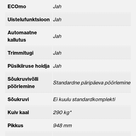
ECOmo
Jah
Uistelufunktsioon
Jah
Automaatne
Jah
kallutus
Trimmitugi
Jah
Püsikiiruse hoidja
Jah
Sõukruvivõlli
Standardne päripäeva pöörlemine
pöörlemine
Sõukruvi
Ei kuulu standardkomplekti
Kuiv kaal
290 kg*
Pikkus
948 mm