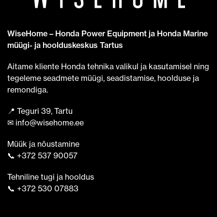
WiseHome – Honda Power Equipment ja Honda Marine
müügi- ja hoolduskeskus Tartus
Aitame kliente Honda tehnika valikul ja kasutamisel ning
tegeleme seadmete müügi, seadistamise, hoolduse ja
remondiga.
📍 Teguri 39, Tartu
✉ info@wisehome.ee
Müük ja nõustamine
📞 +372 537 90057
Tehniline tugi ja hooldus
📞 +372 530 07883