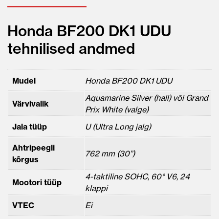
Honda BF200 DK1 UDU
tehnilised andmed
Mudel
Honda BF200 DK1 UDU
Aquamarine Silver (hall) või Grand
Värvivalik
Prix White (valge)
Jala tüüp
U (Ultra Long jalg)
Ahtripeegli
762 mm (30”)
kõrgus
4-taktiline SOHC, 60° V6, 24
Mootori tüüp
klappi
VTEC
Ei