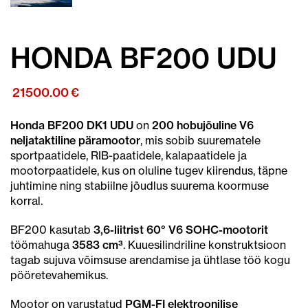
HONDA BF200 UDU
21500.00
€
Honda BF200 DK1 UDU
on
200 hobujõuline V6
neljataktiline päramootor
, mis sobib suurematele
sportpaatidele, RIB-paatidele, kalapaatidele ja
mootorpaatidele, kus on oluline tugev kiirendus, täpne
juhtimine ning stabiilne jõudlus suurema koormuse
korral.
BF200 kasutab
3,6-liitrist 60° V6 SOHC-mootorit
töömahuga
3583 cm³
. Kuuesilindriline konstruktsioon
tagab sujuva võimsuse arendamise ja ühtlase töö kogu
pööretevahemikus.
Mootor on varustatud
PGM-FI elektroonilise