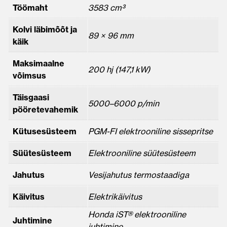
Töömaht
3583 cm³
Kolvi läbimõõt ja
89 × 96 mm
käik
Maksimaalne
200 hj (147,1 kW)
võimsus
Täisgaasi
5000–6000 p/min
pööretevahemik
Kütusesüsteem
PGM-FI elektrooniline sissepritse
Süütesüsteem
Elektrooniline süütesüsteem
Jahutus
Vesijahutus termostaadiga
Käivitus
Elektrikäivitus
Honda iST® elektrooniline
Juhtimine
juhtimine