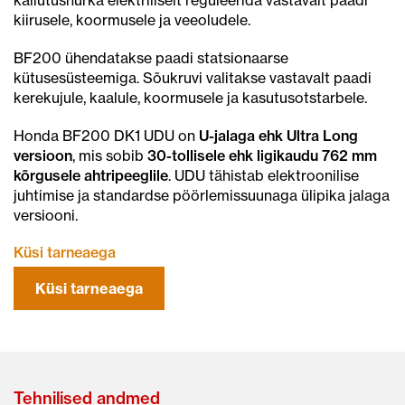
kiirusele, koormusele ja veeoludele.
BF200 ühendatakse paadi statsionaarse
kütusesüsteemiga. Sõukruvi valitakse vastavalt paadi
kerekujule, kaalule, koormusele ja kasutusotstarbele.
Honda BF200 DK1 UDU on
U-jalaga ehk Ultra Long
versioon
, mis sobib
30-tollisele ehk ligikaudu 762 mm
kõrgusele ahtripeeglile
. UDU tähistab elektroonilise
juhtimise ja standardse pöörlemissuunaga ülipika jalaga
versiooni.
Küsi tarneaega
Küsi tarneaega
Tehnilised andmed