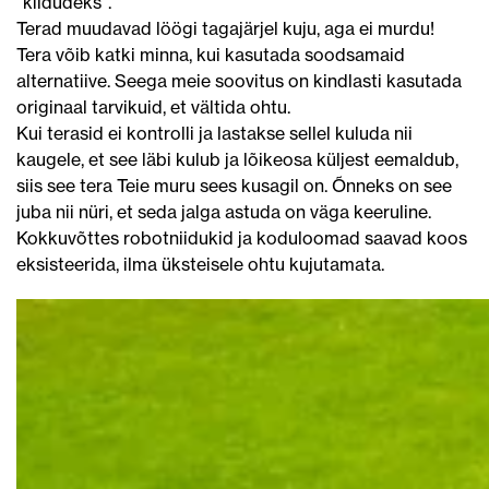
“kildudeks”.
Terad muudavad löögi tagajärjel kuju, aga ei murdu!
Tera võib katki minna, kui kasutada soodsamaid
alternatiive. Seega meie soovitus on kindlasti kasutada
originaal tarvikuid, et vältida ohtu.
Kui terasid ei kontrolli ja lastakse sellel kuluda nii
kaugele, et see läbi kulub ja lõikeosa küljest eemaldub,
siis see tera Teie muru sees kusagil on. Õnneks on see
juba nii nüri, et seda jalga astuda on väga keeruline.
Kokkuvõttes robotniidukid ja koduloomad saavad koos
eksisteerida, ilma üksteisele ohtu kujutamata.