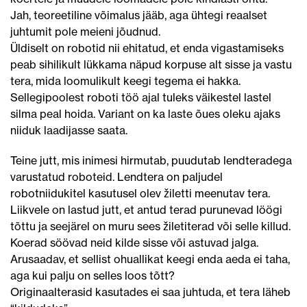
Jah, teoreetiline võimalus jääb, aga ühtegi reaalset
juhtumit pole meieni jõudnud.
Üldiselt on robotid nii ehitatud, et enda vigastamiseks
peab sihilikult lükkama näpud korpuse alt sisse ja vastu
tera, mida loomulikult keegi tegema ei hakka.
Sellegipoolest roboti töö ajal tuleks väikestel lastel
silma peal hoida. Variant on ka laste õues oleku ajaks
niiduk laadijasse saata.
Teine jutt, mis inimesi hirmutab, puudutab lendteradega
varustatud roboteid. Lendtera on paljudel
robotniidukitel kasutusel olev žiletti meenutav tera.
Liikvele on lastud jutt, et antud terad purunevad löögi
tõttu ja seejärel on muru sees žiletiterad või selle killud.
Koerad söövad neid kilde sisse või astuvad jalga.
Arusaadav, et sellist ohuallikat keegi enda aeda ei taha,
aga kui palju on selles loos tõtt?
Originaalterasid kasutades ei saa juhtuda, et tera läheb