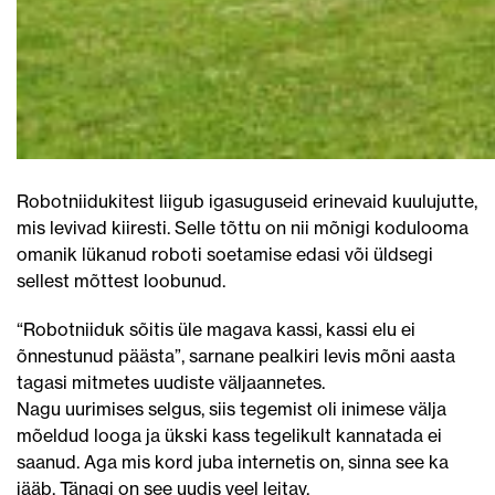
Robotniidukitest liigub igasuguseid erinevaid kuulujutte,
mis levivad kiiresti. Selle tõttu on nii mõnigi kodulooma
omanik lükanud roboti soetamise edasi või üldsegi
sellest mõttest loobunud.
“Robotniiduk sõitis üle magava kassi, kassi elu ei
õnnestunud päästa”, sarnane pealkiri levis mõni aasta
tagasi mitmetes uudiste väljaannetes.
Nagu uurimises selgus, siis tegemist oli inimese välja
mõeldud looga ja ükski kass tegelikult kannatada ei
saanud. Aga mis kord juba internetis on, sinna see ka
jääb. Tänagi on see uudis veel leitav.