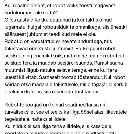
Kui reaalne on oht, et robot võiks tõesti magavast
koduloomast üle sõita?
Olles aastaid kokku puutunud ja kontaktis olnud
lugematul hulgal robotniidukite omanikega, siis ühestki
säärasest juhtumist teadlikud meie ei ole.
Robotid on varustatud erinevate anduritega, mis
takistavad õnnetuste juhtumist. Põrke puhul robot
seiskub ning enamik (kõik, mida meie teame) roboteid
seiskab tera ja muudab seejärel suunda. Pärast suuna
muutmist liigub natuke seisva teraga, enne kui tera
uuesti käivitab. Sarnaselt töötab tõsteandur. Kui robot
sõidab otsa madalale takistusele, mille tagajärjel kerkib
pealmine korpus, siis rakendub tõsteandur.
Robotite tootjad on teinud seadmed lausa nii
turvaliseks, et see ei teeks ka liiga öösel aias liikuvatele
tegelastele, näiteks siilidele.
Kui niiduk ei saa liiga teha siilidele, siis kassidele,
koertele ja muudele loomadele pole kindlasti ohtu.