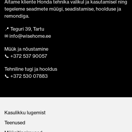
Aitame kliente Honda tehnika valikul ja kasutamisel ning
tegeleme seadmete müügi, seadistamise, hoolduse ja
remondiga.
📍 Teguri 39, Tartu
✉ info@wisehome.ee
Müük ja nõustamine
📞 +372 537 90057
Tehniline tugi ja hooldus
📞 +372 530 07883
Kasulikku lugemist
Teenused